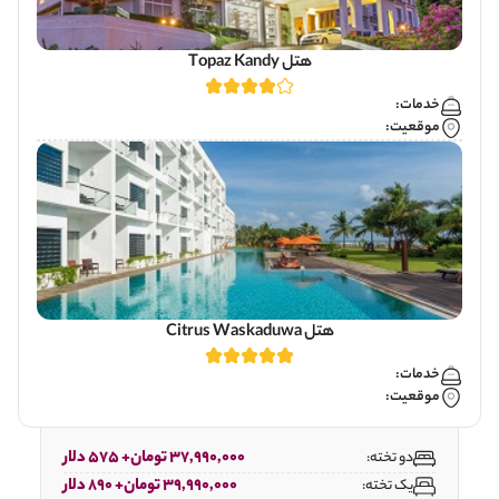
هتل Topaz Kandy
خدمات:
موقعیت:
هتل Citrus Waskaduwa
خدمات:
موقعیت:
37,990,000 تومان+ 575 دلار
دو تخته:
39,990,000 تومان+ 890 دلار
یک تخته: