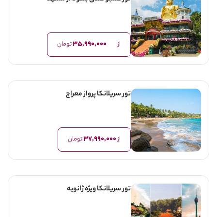
35,990,000
از:
تومان
تور سریلانکا پرواز معراج
37,990,000
از:
تومان
تور سریلانکا ویژه ژانویه