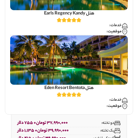
هتل Earls Regency Kandy
خدمات:
موقعیت:
هتل Eden Resort Bentota
خدمات:
موقعیت:
37,990,000 تومان+ 755 دلار
دو تخته:
39,990,000 تومان+ 1,135 دلار
یک تخته: