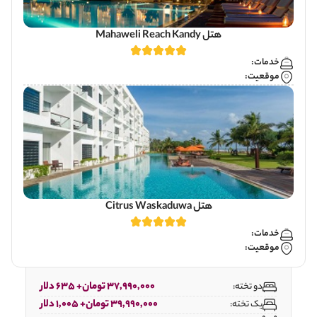
هتل Mahaweli Reach Kandy
خدمات:
موقعیت:
هتل Citrus Waskaduwa
خدمات:
موقعیت:
37,990,000 تومان+ 635 دلار
دو تخته:
39,990,000 تومان+ 1,005 دلار
یک تخته: