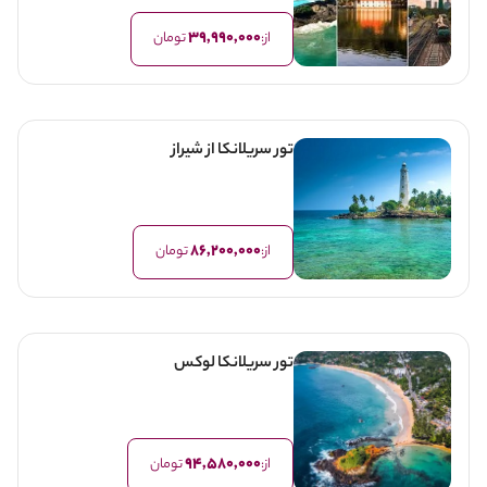
39,990,000
از:
تومان
تور سریلانکا از شیراز
86,200,000
از:
تومان
تور سریلانکا لوکس
94,580,000
از:
تومان