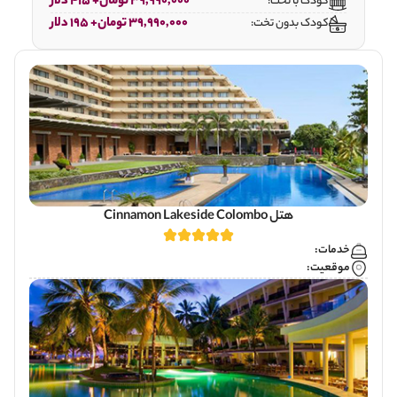
39,990,000 تومان+ 415 دلار
کودک با تخت:
39,990,000 تومان+ 195 دلار
کودک بدون تخت:
هتل Cinnamon Lakeside Colombo
خدمات:
موقعیت: