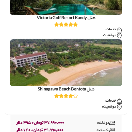
هتل Victoria Golf Resort Kandy
خدمات:
موقعیت:
هتل Shinagawa Beach Bentota
خدمات:
موقعیت:
37,990,000 تومان+ 495 دلار
دو تخته:
39,990,000 تومان+ 740 دلار
یک تخته: