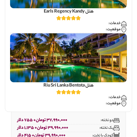
هتل Earls Regency Kandy
خدمات:
موقعیت:
هتل Riu Sri Lanka Bentota
خدمات:
موقعیت:
37,990,000 تومان+ 755 دلار
دو تخته:
39,990,000 تومان+ 1,135 دلار
یک تخته:
39,990,000 تومان+ 415 دلار
کودک با تخت: