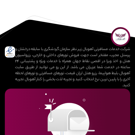
شرکت خدمات مسافرتی آهوبال زیر نظر سازمان گردشگری با سابقه درخشان و
پرسنل مجرب، مفتخر است جهت فروش تورهای داخلی و خارجی، رزرواسیون
هتل و اخذ ویزا در اقصی نقاط جهان همراه با خدمات ویژه و پشتیبانی 24
ساعته در خدمت شما عزیزان می باشد. از این رو می توانید از طریق سایت
آهوبال بلیط هواپیما، رزرو هتل ارزان قیمت، تورهای مسافرتی و تورهای لحظه
آخری را با پایین ترین نرخ انتخاب کنید و تجربه لذت بخشی را کنار آهوبال تجربه
کنید.