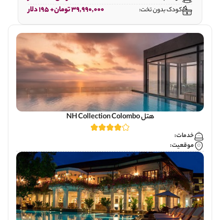
39,990,000 تومان+ 195 دلار
کودک بدون تخت:
هتل NH Collection Colombo
خدمات:
موقعیت: