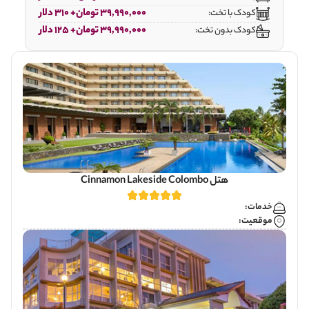
39,990,000 تومان+ 310 دلار
کودک با تخت:
39,990,000 تومان+ 125 دلار
کودک بدون تخت:
هتل Cinnamon Lakeside Colombo
خدمات:
موقعیت: