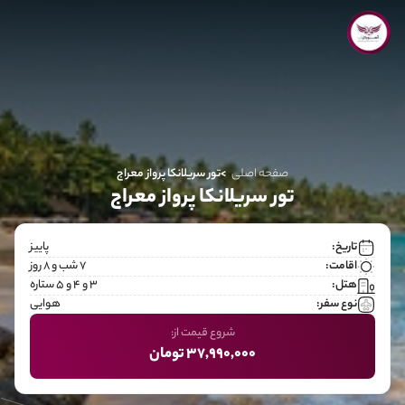
صفحه اصلی
تور سریلانکا پرواز معراج
تور سریلانکا پرواز معراج
تاریخ:
پاییز
اقامت:
7 شب و 8 روز
هتل:
۳ و ۴ و ۵ ستاره
نوع سفر:
هوایی
شروع قیمت از:
37,990,000 تومان