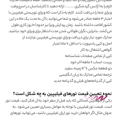
سفارت این کشور رفت و امد کنید و سختی بکشید. فقط کافیست مدارک
لازم را به آژانس گردشگری ......... ارائه دهید تا کارشناسان در اسرع وقت
ویزای شما را دریافت کنند. لازم به ذکر است که ویزای توریستی فیلیپین با
اعتبار 3 ماهه صادر می
شود و شما می‌توانید با آن به مدت یک ماه در این
کشور اقامت داشته باشید. زمان پردازش ویزا نیز حدودا 10 روز کاری طول
می
کشد، بنابراین نگران طولانی شدن مدت انتظار برای ویزای خود نباشید.
مدارک مورد نیاز برای دریافت ویزای توریستی فیلیپین عبارتند از
:
اصل و کپی پاسپورت با حداقل 6 ماه اعتبار
گواهی اشتغال به کار
کپی از تمامی صفحات شناسنامه
پرینت حساب 6 ماهه آخر خود
دو قطعه عکس 6*4 زمینه سفید
ترجمه تمامی مدارک به زبان انگلیسی
کپی از گذرنامه‌های قبلی و گذرنامه جدید
نحوه تعیین قیمت تورهای فیلیپین به چه شکل است؟
یکی از مهمترین مسائلی که باید قبل از سفر خود به آن فکر کنید، قیمت تور
است. قیمت تور فیلیپین با توجه به عوامل بسیاری تعیین می
شود. به
عنوان مثال اگر خواهان خرید تور ارزان فیلیپین باشید، می
توانید تورهای