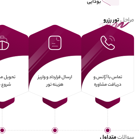
بودایی
مراحل
تور رزرو
تماس با آژانس و
ارسال قرارداد و واریز
تحویل مد
دریافت مشاوره
هزینه تور
شروع س
سوالات
متداول