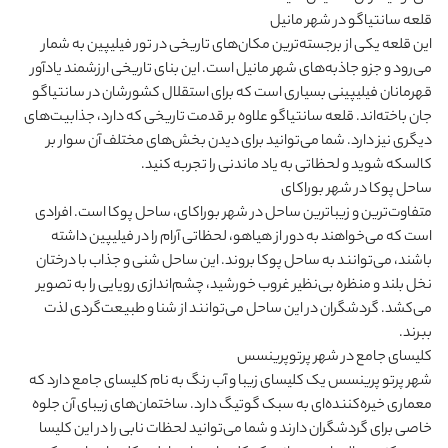
قلعه سانتیاگو در شهر مانیل
این قلعه یکی از برجسته‌ترین مکان‌های تاریخی در تور فیلیپین به شمار
می
رود و جزو جاذبه‌های شهر مانیل است. این بنای تاریخی ارزشمند یادآور
قهرمانان فیلیپینی بسیاری است که برای استقلال کشورشان در سانتیاگو
جان باخته‌اند. قلعه سانتیاگو علاوه بر قدمت تاریخی که دارد، جذابیت‌های
دیگری نیز دارد. شما می
توانید برای دیدن بخش‌های مختلف آن سوار بر
کالسکه شوید و لحظاتی به یاد ماندنی را تجربه کنید.
ساحل پوکا در شهر بوراکای
متفاوت‌ترین و زیباترین ساحل در شهر بوراکای، ساحل پوکا است. افرادی
است که می‌خواهند به دور از هیاهو، لحظاتی آرام را در فیلیپین داشته
باشند، می
توانند به ساحل پوکا بروند. این ساحل شنی و جذاب با درختان
نخل بلند و منظره بی‌نظیر غروب خورشید، چشم‌اندازی رویایی را به تصویر
می‌کشد. گردشگران در این ساحل می‌توانند از شنا و طبیعت‌گردی لذت
ببرند
.
کلیسای جامع در شهر پرتوپرینسس
شهر پرتو پرینسس یک کلیسای زیبا و آب رنگ به نام کلیسای جامع دارد که
معماری خیره‌کننده‌ای به سبک گوتیگ دارد. ساختمان‌های زیبای آن جلوه
خاصی برای گردشگران دارند و شما می
توانید لحظات نابی را در این کلیسا