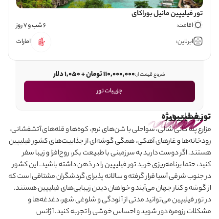
تور فیلیپین مانیل بوراکای
اقامت:
6 شب و 7 روز
ایرلاین:
امارات
110,000,000 تومان + 1,050 دلار
شروع قیمت از:
جزییات تور
تورهای
تور فیلیپین
ویژه
مزارع پله کانی شالی، سواحلی با شن
های نرم، کوه‌ها و قله‌های آتشفشانی،
رودخانه‌ها و غارهای آهکی، همگی گوشه‌ای از جذابیت‌های کشور فیلیپین
هستند. اگر دوست دارید به سرزمینی با طبیعت بکر، روح‌افزا و زیبا سفر
کنید، حتما برنامه‌ریزی خرید تور فیلیپین را در ذهن داشته باشید. این کشور
در جنوب شرقی آسیا قرار گرفته و سالانه پذیرای گردشگران مشتاقی است که
از گوشه و کنار جهان می
آیند و خواهان دیدن زیبایی‌های فیلیپین هستند.
در تور فیلیپین می
توانید مدتی از آلودگی و شلوغی شهر، دغدغه‌ها و
مشکلات رزومره دور شوید و احساس خوشی را تجربه کنید. آژانس