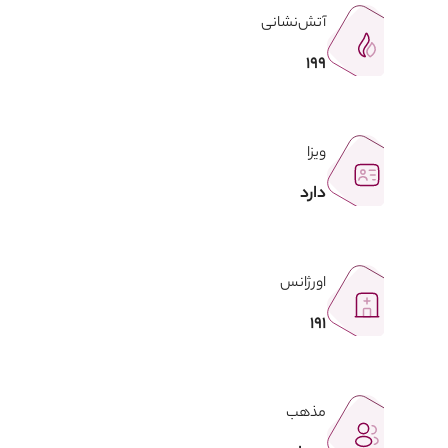
آتش‌نشانی
199
ویزا
دارد
اورژانس
191
مذهب