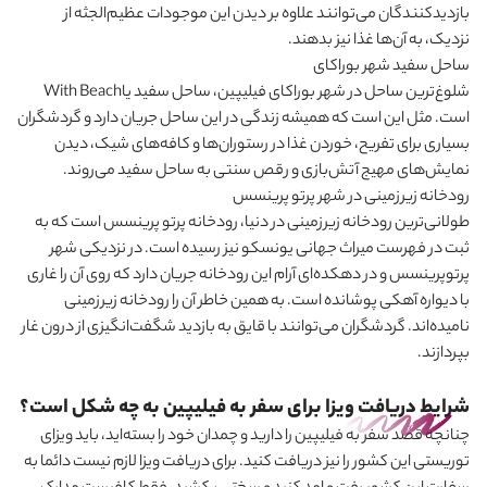
بازدیدکنندگان می‌توانند علاوه بر دیدن این موجودات عظیم‌الجثه از
نزدیک، به آن‌ها غذا نیز بدهند.
ساحل سفید شهر بوراکای
شلوغ‌ترین ساحل در شهر بوراکای فیلیپین، ساحل سفید یا
With Beach
است. مثل این است که همیشه زندگی در این ساحل جریان دارد و گردشگران
بسیاری برای تفریح، خوردن غذا در رستوران‌ها و کافه‌های شیک، دیدن
نمایش‌های مهیج آتش‌بازی و رقص سنتی به ساحل سفید می
روند.
رودخانه زیرزمینی در شهر پرتو پرینسس
طولانی‌ترین رودخانه زیرزمینی در دنیا، رودخانه پرتو پرینسس است که به
ثبت در فهرست میراث جهانی یونسکو نیز رسیده است. در نزدیکی شهر
پرتوپرینسس و در دهکده‌ای آرام این رودخانه جریان دارد که روی آن را غاری
با دیواره آهکی پوشانده است. به همین خاطر آن را رودخانه زیرزمینی
نامیده‌اند. گردشگران می‌توانند با قایق به بازدید شگفت‌انگیزی از درون غار
بپردازند.
شرایط دریافت ویزا برای سفر به فیلیپین به چه شکل است؟
چنانچه قصد سفر به فیلیپین را دارید و چمدان خود را بسته‌اید، باید ویزای
توریستی این کشور را نیز دریافت کنید. برای دریافت ویزا لازم نیست دائما به