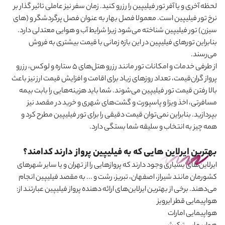
لحظه آخری و یا آفر تور فیلیپین را رزرو کنید. زمان سفر نیز عاملی تاثیر گذار بر
نرخ تور فیلیپین است. معمولا فصل بهار به عنوان فصل پرگردشگر و (های
سیزن) تور فیلیپین شناخته می
شود زیرا شرایط آب و هوایی معتدلی دارد.
بنابراین تورهای فیلیپین در این بازه زمانی با قیمت بیشتری به فروش
می‌رسند.
از طرفی خدمات و امکانات تور مانند رزرو هتل‌های 5 ستاره و لوکس، رزرو
پرواز گران‌قیمت، تعداد روزهای زیاد برای اقامت و افزایش قیمت ارز نیز باعث
بالا رفتن قیمت تور فیلیپین می
شوند. شما باید هزینه‌هایی را بابت بیمه
مسافرتی، اخذ ویزا و پاسپورت و گشت‌های شهری و خرید در مقصد نیز
بپردازید. بنابراین نمی
توان قیمت دقیقی را برای تور فیلیپین مطرح کرد و
همه چیز به انتخاب و سلیقه شما بستگی دارد
.
بهترین ایرلاین هایی که به فیلیپین پرواز دارند کدامند؟
ایرلاین‌های بسیاری وجود دارند که پروازهایی را از تهران و یا سایر شهرهای
کشورمان مانند شیراز، اصفهان، تبریز، رشت و ... به مقصد فیلیپین انجام
می
دهند. برخی از بهترین ایرلاین‌های ارائه دهنده پرواز فیلیپین عبارتند از:
هواپیمایی قطر ایرویز
هواپیمایی امارات