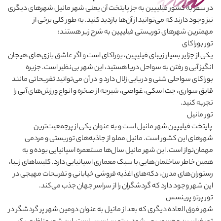
در سفر به کشور فیلیپین به جز پایتخت آن یعنی شهر مانیل شهرهای دیگری
نیز وجود دارند که می
توانید از آن‌ها بازدید کنید. به طور کلی برخی از
مهمترین شهرهای توریستی فیلیپین به شرح زیر هستند:
تور بوراکای
یکی از جزایر بسیار زیبای فیلیپین، بوراکای است و اگر عاشق بازی‌های هیجان
انگیز آبی و رفتن به سواحل دریا هستید، این شهر بی‌نظیر است. جزیره
بوراکای سواحلی شنی و دریایی زلال دارد و در آن می
توانید تفریحاتی مانند
قایق ‌سواری، جت اسکی، غواصی، شیرجه از صخره و انواع ورزش‌های آبی را
تجربه کنید.
تور مانیل
پایتخت فیلیپین شهر مانیل است و به عنوان یکی از پرجمعیت‌ترین
شهرهای این کشور است. مانیل مملو از جاذبه‌های توریستی و مردمی
مهمان‌نواز است. این شهر مانیل سال‌ها مستعمره اسپانیایی‌ بوده و به
همین خاطر ساختمان‌هایی با سبک معماری اسپانیایی دارد. کلیساهای زیبا،
رستوران‌های مدرن، دکه‌های اغذیه ‌فروشی خیابانی و تفریحات مهیجی در
این شهر وجود دارد که گردشگران را از سراسر جهان جذب می
کند.
تور پرتو پرینسس
شهر فوق ‌العاده دیگری که بعد از مانیل به عنوان دومین شهر پر گردشگر در