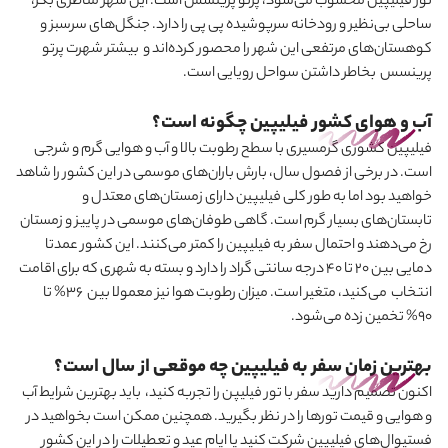
تور فیلیپین محسوب می
شود، پرتو پرینسس است. این شهر مناظری بکر،
ساحلی بی‌نظیر و رودخانه سرپوشیده پی پی را دارد. جنگل‌های سرسبز و
کوهستان‌های مرتفعی این شهر را محصور کرده‌اند و بیشتر شهرت پرتو
پرینسس بخاطر داشتن سواحل رویایی است.
آب و هوای کشور فیلیپین چگونه است؟
فیلیپین کشوری گرمسیری با سطح رطوبت بالا و آب و هوایی گرم و شرجی
است. در برخی از فصول سال، بارش باران‌های موسمی در این کشور را شاهد
خواهید بود اما به طور کلی فیلیپین دارای زمستان‌های معتدل و
تابستان‌های بسیار گرم است. گاهی طوفان‌های موسمی در پاییز و زمستان
رخ می
دهند و احتمال سفر به فیلیپین را کمتر می
کنند. این کشور عمدتا
دمایی بین ۲۰ تا ۴۰ درجه سانتی گراد را دارد و بسته به شهری که برای اقامت
انتخاب می
کنید، متغیر است. میزان رطوبت هوا نیز معمولا بین ۳۶% تا
۹۰% تخمین زده می
شود.
بهترین زمان سفر به فیلیپین چه موقعی از سال است؟
اکنون تصمیم دارید سفر با تور فیلیپن را تجربه کنید، باید بهترین شرایط آب
‌و هوایی و قیمت‌ تورها را در نظر بگیرید. همچنین ممکن است بخواهید در
فستیوال‌های فیلیپین شرکت کنید یا ایام عید و تعطیلات را در این کشور