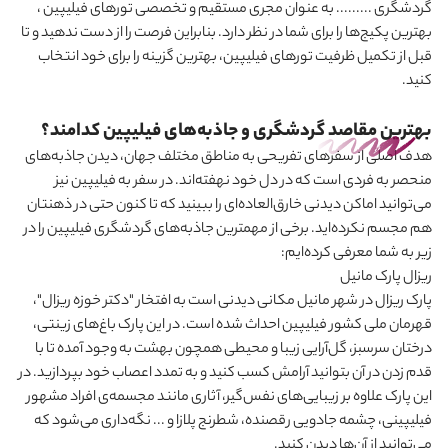
گردشگری ......... به عنوان مجری مستقیم و تخصصی تورهای فیلیپین ،
بهترین پکیج‌ها را برای شما در نظر دارد. بنابراین فرصت را از دست ندهید و تا
قبل از تکمیل ظرفیت تورهای فیلیپین، بهترین گزینه را برای خود انتخاب
کنید.
بهترین مقاصد گردشگری و جاذبه‌های فیلیپین کدامند؟
‌هدف اصلی از سفرهای تفریحی به مناطق مختلف جهان، دیدن جاذبه‌های
منحصر به فردی است که در دل خود نهفته‌اند. در سفر به فیلیپین نیز
می
توانید اماکن دیدنی خارق
العاده
ای را ببینید که تا کنون حتی در ذهنتان
هم مجسم نکرده‌اید. برخی از مهمترین جاذبه‌های گردشگری فیلیپین را در
زیر به شما معرفی کرده‌ایم:
ریزال پارک مانیل
پارک ریزال در شهر مانیل مکانی دیدنی است به افتخار "دکتر خوزه ریزال"،
قهرمان ملی کشور فیلیپین احداث شده است. در این پارک باغ‌های زینتی،
درختان سرسبز، گل‌آرایی زیبا و محیطی همچون بهشت به وجود آمده تا با
قدم زدن در آن بتوانید آرامش کسب کنید و به تمدد اعصاب خود بپردازید. در
این پارک علاوه بر زیبایی‌های نفس‌گیر، آثاری مانند مجسمه‌ی افراد مشهور
فیلیپینی، چشمه جادویی رقصنده، شطرنج پلازا و ... نگه‌‌داری می
شود که
می
توانید از آن‌ها دیدن کنید.