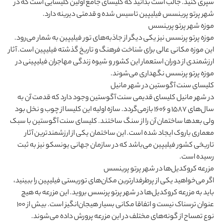
سپری کنید. جالب است بدانید که کلیسای جامع اولین کلیسایی است که در
شهر پرتو پرینسس فیلیپین تاسیس شده و قدمتی دیرینه دارد.
موزه شهر پرتو پرینسس
موزه پرتو پرنسس نیز یکی دیگر از جاذبه‌های تور فیلیپین به شمار می
رود.
این موزه مکانی عالی برای شناخت فرهنگ و تاریخ گذشته فیلیپین است. آثار
ارزشمندی از دوران استعمار این کشور و شیوه زندگی مهاجران فیلیپینی در
موزه پرتو پرنسس نگهداری می
شوند.
کلیسای سنت آگوستین در شهر مانیل
در شهر مانیل کلیسای قدیمی سنت آگوستین وجود دارد که قدمت آن به
سال‌های 1587 و 1606 بازمی
گردد. سازه اولیه این کلیسا از چوب و نخل بود
ولی بعدها ساختمان آن را از سنگ ساختند. کلیسای سنت آگوستین با سبک
معماری باروک ایجاد شده است. این ساختمان یکی از ارزشمندترین آثار
تاریخی کشور فیلیپین می
باشد که در سازمان جهانی یونسکو نیز به ثبت
رسیده است
.
مزرعه کروکدیل‌ها در شهر پرتو پرینسس
اگر می
خواهید یکی از پرطرفدارترین مکان‌های توریستی فیلیپین را ببینید،
باید به مزرعه کروکدیل‌ها در شهر پرتو پرنسس بروید. این مزرعه به هیچ
عنوان ترسناک نیست و اتفاقا مکانی بسیار هیجان‌انگیز است. بیش از 100
نوع تمساح از گونه‌های مختلف در این مزرعه پرورش داده می‌شوند.