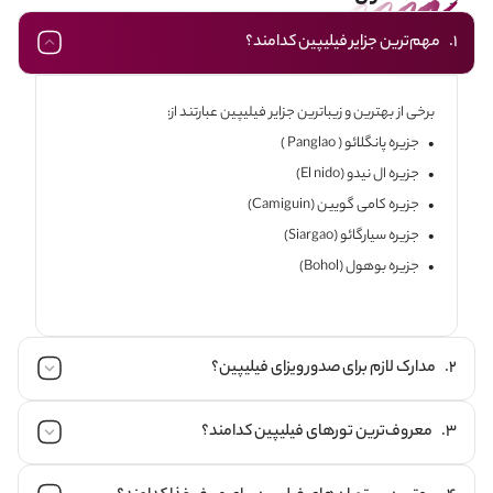
1. مهم‌ترین جزایر فیلیپین کدامند؟
برخی از بهترین و زیباترین جزایر فیلیپین عبارتند از:
• جزیره پانگلائو ( Panglao )
• جزیره ال نیدو (El nido)
• جزیره کامی گویین (Camiguin)
• جزیره سیارگائو (Siargao)
• جزیره بوهول (Bohol)
2. مدارک لازم برای صدور ویزای فیلیپین؟
3. معروف‌ترین تورهای فیلیپین کدامند؟
برای اخذ ویزای توریستی فیلیپین باید مدارک زیر را ارائه بدهید:
• اصل و کپی پاسپورت با ۹ ماه اعتبار