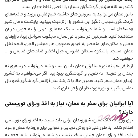
جذب گردشگران نیز باعث رشد اقتصادی عمان شده و به همین خاطر این
کشور سالانه میزبان گردشگران بسیاری از اقصی نقاط جهان است.
با تور عمان می
توانید به سرزمین‌های حاشیه خلیج فارس بروید و جاذبه‌های
گردشگری هیجان‌انگیز این کشور را از نزدیک ببینید. پایتخت عمان شهر
«مسقط» است و شما می
توانید سبک معماری عربی را به خوبی در آن
مشاهده کنید. همچنین در سفر با تور عمان، مجذوب سواحل زیبا، بازارهای
محلی و مکان‌های منحصر به فردی همچون غار مجلس الجن، قلعه نخل
عمان، مسجد باشکوه سلطان قابوس، جبل اخضر، قنات‌های قدیمی و ...
خواهید شد.
از طرفی هزینه تور مسافرتی عمان پایین است و شما می
توانید در سفری نه
چندان پر هزینه، به تفریح و گردشگری بپردازید. اگر می
خواهید به کشور
زیبای عمان سفر کنید، همین حالا با کارشناسان آژانس گردشگری آهو بال
تماس بگیرید و تور مورد نظرتان را خریداری کنید.
آیا ایرانیان برای سفر به عمان، نیاز به اخذ ویزای توریستی
دارند؟
برای ورود به خاک عمان، شهروندان ایرانی باید نسبت به اخذ ویزای توریستی
اقدام کنند. به طور کلی دو روش دریایی و هوایی برای ورود به عمان وجود
دارد. اخذ ویزای عمان چندان سخت نیست و شما می
توانید با مراجعه به