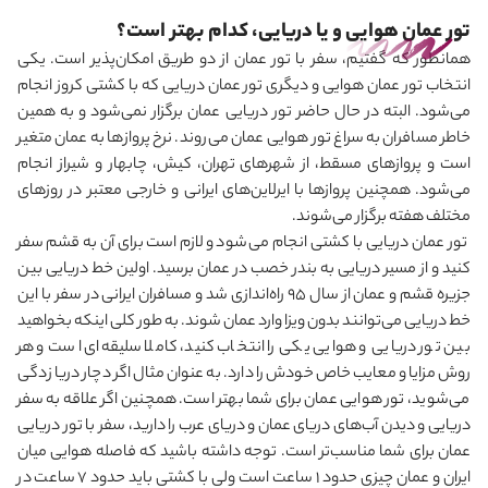
تور عمان هوایی و یا دریایی، کدام بهتر است؟
همانطور که گفتیم، سفر با تور عمان از دو طریق امکان‌پذیر است. یکی
انتخاب تور عمان هوایی و دیگری تور عمان دریایی که با کشتی کروز انجام
می‌شود. البته در حال حاضر تور دریایی عمان برگزار نمی‌شود و به همین
خاطر مسافران به سراغ تور هوایی عمان می‌روند. نرخ پروازها به عمان متغیر
است و پروازهای مسقط، از شهرهای تهران، کیش، چابهار و شیراز انجام
می‌شود. همچنین پروازها با ایرلاین‌های ایرانی و خارجی معتبر در روزهای
مختلف هفته برگزار می‌شوند
.
تور عمان دریایی با کشتی انجام می
شود و لازم است برای آن به قشم سفر
کنید و از مسیر دریایی به بندر خصب در عمان برسید. اولین خط دریایی بین
جزیره قشم و عمان از سال 95 راه
اندازی شد و مسافران ایرانی در سفر با این
خط دریایی می
توانند بدون ویزا وارد عمان شوند. به طور کلی اینکه بخواهید
بین تور دریایی و هوایی یکی را انتخاب کنید، کاملا سلیقه‌ای است و هر
روش مزایا و معایب خاص خودش را دارد. به عنوان مثال اگر دچار دریا زدگی
می
شوید، تور هوایی عمان برای شما بهتر است. همچنین اگر علاقه به سفر
دریایی و دیدن آب‌های دریای عمان و دریای عرب را دارید، سفر با تور دریایی
عمان برای شما مناسب‌تر است. توجه داشته باشید که فاصله هوایی میان
ایران و عمان چیزی حدود 1 ساعت است ولی با کشتی باید حدود 7 ساعت در