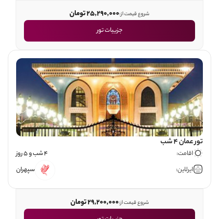
25,290,000 تومان
شروع قیمت از:
جزییات تور
تور عمان 4 شب
اقامت:
4 شب و 5 روز
ایرلاین:
سپهران
29,200,000 تومان
شروع قیمت از: