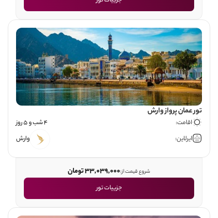
جزییات تور
تور عمان پرواز وارش
اقامت:
4 شب و 5 روز
ایرلاین:
وارش
33,039,000 تومان
شروع قیمت از:
جزییات تور