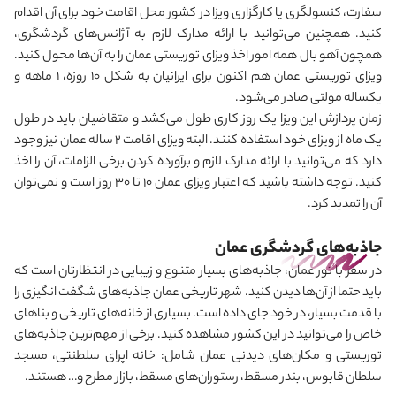
سفارت، کنسولگری یا کارگزاری ویزا در کشور محل اقامت خود برای آن اقدام
کنید. همچنین می
توانید با ارائه مدارک لازم به آژانس‌های گردشگری،
همچون آهو بال همه امور اخذ ویزای توریستی عمان را به آن‌ها محول کنید.
ویزای توریستی عمان هم اکنون برای ایرانیان به شکل 10 روزه، 1 ماهه و
یکساله مولتی صادر می‌شود.
زمان پردازش این ویزا یک روز کاری طول می
کشد و متقاضیان باید در طول
یک ماه از ویزای خود استفاده کنند. البته ویزای اقامت 2 ساله عمان نیز وجود
دارد که می
توانید با ارائه مدارک لازم و برآورده کردن برخی الزامات، آن را اخذ
کنید. توجه داشته باشید که اعتبار ویزای عمان 10 تا 30 روز است و نمی
توان
آن را تمدید کرد.
جاذبه‌های گردشگری عمان
در سفر با تور عمان، جاذبه‌های بسیار متنوع و زیبایی در انتظارتان است که
باید حتما از آن‌ها دیدن کنید. شهر تاریخی عمان جاذبه‌های شگفت انگیزی را
با قدمت بسیار، در خود جای داده است. بسیاری از خانه‌های تاریخی و بناهای
خاص را می
توانید در این کشور مشاهده کنید. برخی از مهم‌ترین جاذبه‌های
توریستی و مکان‌های دیدنی عمان شامل: خانه اپرای سلطنتی، مسجد
سلطان قابوس، بندر مسقط، رستوران‌های مسقط، بازار مطرح و… هستند.