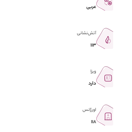
عربی
آتش‌نشانی
113
ویزا
دارد
اورژانس
118