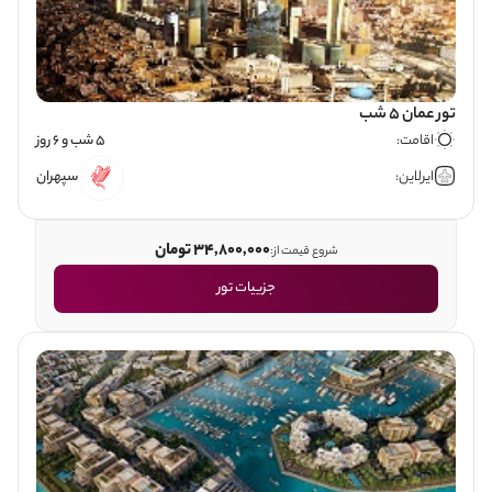
تور عمان 5 شب
اقامت:
5 شب و 6 روز
ایرلاین:
سپهران
34,800,000 تومان
شروع قیمت از:
جزییات تور