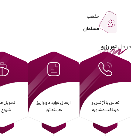
مذهب
مسلمان
مراحل
تور رزرو
تماس با آژانس و
ارسال قرارداد و واریز
تحویل مد
دریافت مشاوره
هزینه تور
شروع س