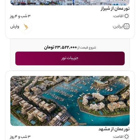
تور عمان از شیراز
اقامت:
3 شب و 4 روز
ایرلاین:
وارش
23,522,000 تومان
شروع قیمت از:
جزییات تور
تور عمان از مشهد
اقامت:
3 شب و 4 روز