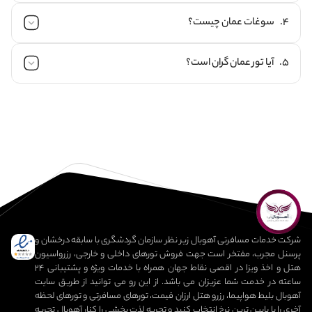
صلاله، شهر بهلاء، شهر نیزوا، جزیره ماسیره، شبه جزیره موساندام و
4. سوغات عمان چیست؟
جبل‌ الاخضر هستند.
بهترین پاساژها برای خرید سوغاتی در عمان عبارتند از مرکز خرید عمان
اونیو مال، سفیر مال و هایپرمارک لولو. همچنین برخی بازارهای خیابانی
5. آیا تور عمان گران است؟
در عمان وجود دارند که می‌توانید از آن‌ها دیدن کنید.
در سفر با تور عمان می‎توانید اقلامی همچون لباس سنتی عمان، خنجر،
جواهرات، خرما، کندر، لیمو، شیرینی لگیمات، ظروف سفالی و ... را به
عنوان سوغاتی خریداری کنید.
تور عمان در مقایسه با سایر تورهای خارجی قیمت چندان بالایی ندارد.
نرخ تور عمان تقریبا مشابه کشورهای عربی همچون دبی و قطر است.
بنابراین تور عمان جزو تورهای گران‌قیمت به شمار نمی‎رود.
شرکت خدمات مسافرتی آهوبال زیر نظر سازمان گردشگری با سابقه درخشان و
پرسنل مجرب، مفتخر است جهت فروش تورهای داخلی و خارجی، رزرواسیون
هتل و اخذ ویزا در اقصی نقاط جهان همراه با خدمات ویژه و پشتیبانی 24
ساعته در خدمت شما عزیزان می باشد. از این رو می توانید از طریق سایت
آهوبال بلیط هواپیما، رزرو هتل ارزان قیمت، تورهای مسافرتی و تورهای لحظه
آخری را با پایین ترین نرخ انتخاب کنید و تجربه لذت بخشی را کنار آهوبال تجربه