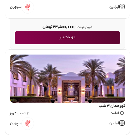
ایرلاین:
سپهران
24,500,000 تومان
شروع قیمت از:
جزییات تور
تور عمان 3 شب
اقامت:
3 شب و 4 روز
ایرلاین:
سپهران