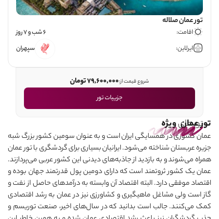
تور عمان صلاله
اقامت:
6 شب و 7 روز
ایرلاین:
سپهران
79,600,000 تومان
شروع قیمت از:
جزییات تور
تور عمان
تورهای
ویژه
عمان کشوری در همسایگی ایران است و به عنوان سومین کشور بزرگ شبه
جزیره عربستان شناخته می
شود. ایرانیان بسیاری برای گردشگری با تور عمان
همراه می
شوند و به بازدید از جاذبه‌های دیدنی این کشور عربی می
پردازند.
عمان یک کشور ثروتمند است که دارای دومین پول قدرتمند جهان بوده و
اقتصاد موفقی دارد. البته اقتصاد آن وابسته به درآمدهای حاصل از نفت و
گاز است ولی مشاغل ماهیگیری و کشاورزی نیز در عمان به رشد اقتصادی
کمک می
کنند. جالب است بدانید که در سال‌های اخیر، صنعت توریسم و