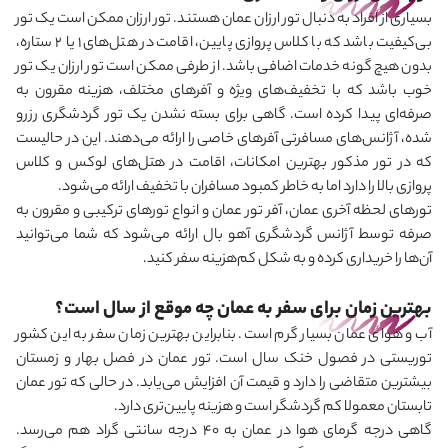
بسیاری از افراد به دنبال تور ارزان عمان هستند. تور ارزان ممکن است یک تور
بی‌‌کیفیت باشد که با کلاس پروازی پایین، اقامت در هتل‌های 1 یا 2 ستاره،
بدون هیچ گونه خدمات اضافی باشد. از طرفی ممکن است تور ارزان یک تور
خوب باشد که با تخفیف
های ویژه و آفرهای مختلف، هزینه مقرون به
صرفه‌ای پیدا کرده است. گاهی برای بسته نشدن یک تور گردشگری رزرو
شده، آژانس‌های مسافرتی آفرهای خاصی را ارائه می
دهند. این در حالیست
که در تور مذکور بهترین امکانات، اقامت در هتل‌های لوکس و کلاس
پروازی بالا را دارد اما به خاطر کمبود مسافران با تخفیف ارائه می
شود.
تورهای لحظه آخری عمان، آفر تور عمان و انواع تورهای ترکیبی و مقرون به
صرفه توسط آژانس گردشگری آهو بال ارائه می
شود که شما می
توانید
آن‌ها را خریداری کرده و به شکل کم‌هزینه سفر کنید.
بهترین زمان برای سفر به عمان چه موقع از سال است؟
آب و هوای عمان بسیار گرم است. بنابراین بهترین زمان سفر به این کشور
توریستی در فصول خنک سال است. تور عمان در فصل بهار و زمستان
بیشترین متقاضی را دارد و قیمت آن افزایش می
یابد. در حالی که تور عمان
تابستان معمولا کم گردشگر است و هزینه پایین‌تری دارد.
گاهی درجه گرمای هوا در عما‌ن‌ به ۴۰ درجه سانتی‌ گراد هم می‌رسد.