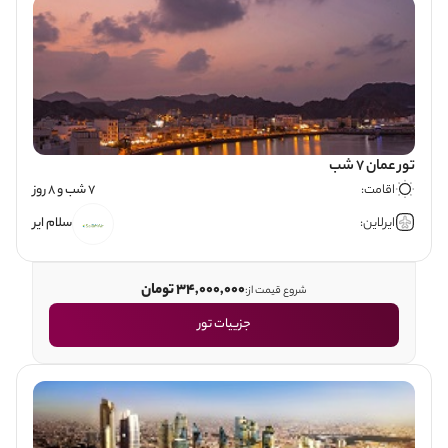
تور عمان 7 شب
اقامت:
7 شب و 8 روز
ایرلاین:
سلام ایر
34,000,000 تومان
شروع قیمت از:
جزییات تور