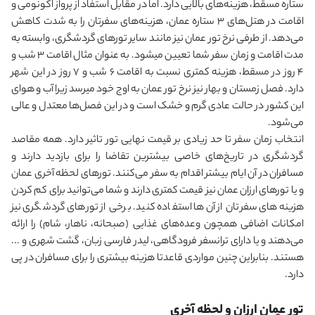
ستاره مسقط، هزینه‌های بالایی دارد
.
اما در مقابل استفاد از پرواز اکونومی و
اقامت در هتل‌های 3 ستاره عمان، هزینه‌های سفرتان را به شدت کاهش
می
دهد. از طرفی نرخ تور عمان نیز مانند سایر تورهای گردشگری، وابسته به
مدت اقامت و زمان سفر شما تعیین می‏شود. به عنوان مثال اقامت 3 شب و
4 روز در مسقط، هزینه کمتری نسبت به اقامت 6 شب و 7 روز در این شهر
دارد. فصل زمستان و بهار نیز نرخ تور عمان به اوج خود می‏رسد زیرا آب و هوای
این کشور در حالت عادی گرم و خشک است و در این فصل‌ها معتدل و عالی
می
شود.
انتخاب زمان سفر تا حد زیادی بر قیمت نهایی تور تاثیر دارد. همه مقاصد
گردشگری در تاریخ‌های خاصی بیشترین تقاضا را برای بازدید دارند و
مسافران در آن ایام بیشتر اقدام به سفر می
کنند. تورهای لحظه آخری عمان
و یا تورهای ارزان عمان نیز قیمت کمتری دارند و شما می
توانید برای کم کردن
هزینه‌های سفرتان از آن‌ها استفاده کنید. برخی از تورهای گردشگری نیز
امکانات اضافی همچون وعده‌های غذایی (صبحانه، ناهار، شام) را ارائه
می
دهند و یا دارای ترانسفر فرودگاهی، لیدر فارسی زبان، گشت شهری و ...
هستند. بنابراین چنین مواردی قاعدتا هزینه بیشتری را برای مسافران در پی
دارد.
تور عمان ارزان و لحظه آخری