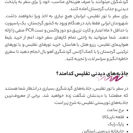
گردشگران می‎توانند با صرف هزینه‌ای مناسب، خود را برای سفر به پایتخت
دیدنی و جذاب گرجستان آماده کنند.
برای سفر با تور تفلیس، ایرانیان هیچ نیازی به اخذ ویزا نخواهند داشت.
شهروندان ایرانی فقط باید در هنگام ورود به کشور گرجستان، یک پاسپورت
با حداقل 6 ماه اعتبار و کارت تزریق دو دوز واکسن و تست PCR منفی را ارائه
دهند. شما می‎توانید به راحتی تمام کارهای سفر خود، اعم از خرید بلیط
هواپیمای تفلیس، رزرو هتل یا هاستل، خرید تورهای تفلیس و یا تورهای
ترکیبی گرجستان را با کمک آژانس گردشگری آهو بال انجام دهید تا سفری
خاطره انگیز و سراسر لذت را تجربه کنید.
جاذبه‌های دیدنی تفلیس کدامند؟
در سفر با تور تفلیس، جاذبه‌های گردشگری بسیاری در انتظار شما هستند
که مطمئنا با دیدنشان شگفت زده خواهید شد. برخی از معروف‌ترین
جاذبه‌های توریستی تفلیس به شرح زیر است:
• برج ساعت
• قلعه ناریکالا
• پارک رایک
• چاپخانه زیرزمینی استالین