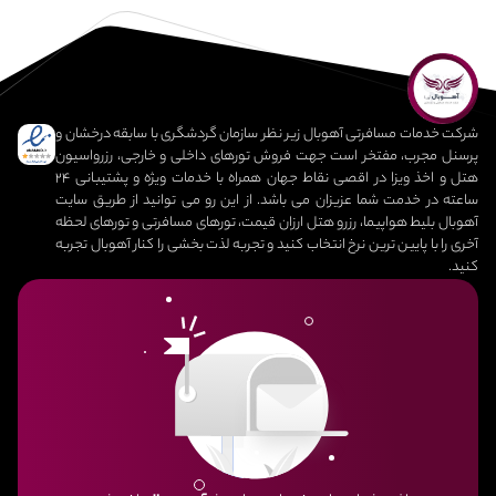
• مرکز خرید گالریا تفلیس (Galleria Tbilisi)
• هتل دنیس
• مرکز خرید تفلیس سانترال (Tibilisi central)
• هتل ماگنولیا
• هتل گلدن گلوب
• هتل موکسی تفلیس
شرکت خدمات مسافرتی آهوبال زیر نظر سازمان گردشگری با سابقه درخشان و
• هتل اپیگراف تاون
پرسنل مجرب، مفتخر است جهت فروش تورهای داخلی و خارجی، رزرواسیون
• هتل نووس بوتیک
هتل و اخذ ویزا در اقصی نقاط جهان همراه با خدمات ویژه و پشتیبانی 24
ساعته در خدمت شما عزیزان می باشد. از این رو می توانید از طریق سایت
• هتل جاست این تفلیس
آهوبال بلیط هواپیما، رزرو هتل ارزان قیمت، تورهای مسافرتی و تورهای لحظه
• هتل اورنامنت بوتیک
آخری را با پایین ترین نرخ انتخاب کنید و تجربه لذت بخشی را کنار آهوبال تجربه
• هتل اولد سیتی بوتیک
کنید.
• هتل گلدن تولیپ دیزاین