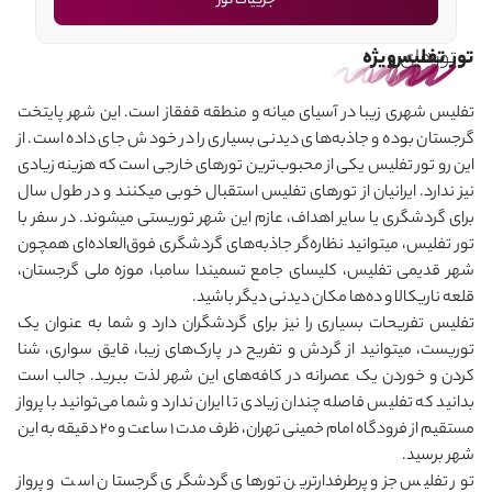
جزییات تور
تورهای
تور تفلیس
ویژه
تفلیس شهری زیبا در آسیای میانه و منطقه قفقاز است. این شهر پایتخت
گرجستان بوده و جاذبه‌های دیدنی بسیاری را در خودش جای داده است. از
این رو تور تفلیس یکی از محبوب‌ترین تورهای خارجی است که هزینه زیادی
نیز ندارد. ایرانیان از تورهای تفلیس استقبال خوبی می‎کنند و در طول سال
برای گردشگری یا سایر اهداف، عازم این شهر توریستی می‎شوند. در سفر با
تور تفلیس، می‎توانید نظاره‌گر جاذبه‌های گردشگری فوق‌العاده‌ای همچون
شهر قدیمی تفلیس، کلیسای ‏جامع تسمیندا سامبا، موزه ملی گرجستان،
قلعه ناریکالا و ده‌ها مکان دیدنی دیگر باشید.
تفلیس تفریحات بسیاری را نیز برای گردشگران دارد و شما به عنوان یک
توریست، می‎توانید از گردش و تفریح در پارک‌های زیبا، قایق سواری، شنا
کردن و خوردن یک عصرانه در کافه‌های این شهر لذت ببرید. جالب است
بدانید که تفلیس فاصله چندان زیادی تا ایران ندارد و شما می‌توانید با پرواز
مستقیم از فرودگاه امام خمینی تهران، ظرف مدت 1 ساعت و 20 دقیقه به این
شهر برسید.
تور تفلیس جزو پرطرفدارترین تورهای گردشگری گرجستان است و پرواز