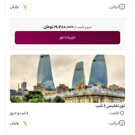
ایرلاین:
وارش
19,480,000 تومان
شروع قیمت از:
جزییات تور
تور تفلیس 6 شب
اقامت:
6 شب و 7 روز
ایرلاین:
وارش