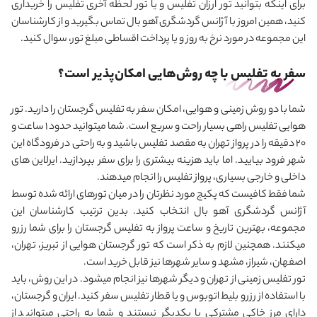
برای اینکه بتوانید تور ارزان تفلیس و یا تور لحظه آخری تفلیس را خریداری
کنید، همین امروز با آژانس گردشگری آهو بال تماس بگیرید و از کارشناسان
این مجموعه در مورد نرخ به روز و یا پرداخت اقساطی مبلغ تور، سوال کنید.
سفر به تفلیس با چه روش‌هایی امکان‌پذیر است؟
شما با دو روش زمینی و هوایی، امکان سفر به تفلیس گرجستان را دارید. تور
هوایی تفلیس راهی بسیار راحت و سریع است. شما می‎توانید حدود 1 ساعت و
20 دقیقه را در پرواز تهران به مقصد تفلیس باشید و به راحتی در فرودگاه این
شهر فرود بیایید. اما باید هزینه بیشتری را برای سفر بپردازید. ایرلاین های
داخلی و خارجی بسیاری، پرواز تفلیس را انجام می‎دهند.
شما فقط کافیست که پکیج مورد نظرتان را در میان تورهای ارائه شده توسط
آژانس گردشگری آهو بال انتخاب کنید. بدین ترتیب کارشناسان این
مجموعه، بهترین تاریخ و ساعت پرواز به تفلیس گرجستان را برای شما رزرو
می‎کنند. همچنین لازم به ذکر است که تور گرجستان هوایی از تبریز، تهران،
اصفهان، شیراز، مشهد و سایر شهرها نیز قابل خرید است.
تور تفلیس زمینی از تهران و دیگر شهرها نیز انجام می‏شود. در این روش، باید
با استفاده از رزرو بلیط اتوبوس و یا قطار تفلیس سفر کنید. ایران و گرجستان،
دارای مرز خاکی مشترکی با یکدیگر نیستند و شما به راحتی می‎توانید از