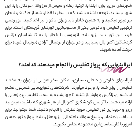
شهرهای مرزی ایران، ابتدا به ترکیه رفته و سپس از مرز واله، خودتان را به این
شهر برسانید. توجه داشته باشید که در سفر با قطار، شما از خاک آذربایجان
نیز عبور می‎کنید و به همین خاطر باید ویزای باکو را نیز اخذ کنید. تور زمینی
ترکیبی تفلیس و باتومی یکی از محبوب‌ترین تورهای گرجستان است. برای
خرید این تور باید رزرو بلیط اتوبوس یا قطار را به کارشناسان آژانس
گردشگری آهو بال بسپارید و در تهران از ترمینال آزادی (ترمینال غرب) برای
حرکت آماده شوید.
ایرلاین‎هایی که پرواز تفلیس را انجام می‏دهند کدامند؟
ایرلاین‎های خارجی و داخلی بسیاری، امکان سفر هوایی از تهران به مقصد
تفلیس را برای شما به وجود می‎آورند. شرکت‌های هواپیمایی همچون قشم
ایر، آسمان، زاگرس و وارش از شنبه تا چهارشنبه به سمت تفلیس پروازهایی را
ارائه می‎دهند. با آژانس گردشگری آهوبال از هر شهری که باشید، می‎توانید
رزرو و خریداری تور تفلیس مورد نظرتان را انجام دهید. شما می‎توانید برای
دریافت راهنمایی، پاسخ سوالات احتمالی، رزرو هتل، بلیط پرواز و تور، همین
امروز با کارشناسان این مجموعه تماس بگیرید.