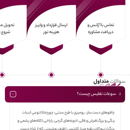
تماس با آژانس و
ارسال قرارداد و واریز
تحویل مد
دریافت مشاوره
هزینه تور
شروع س
سوالات
متداول
1. سوغات تفلیس چیست؟
چاقوهای دست ساز، ، رومیزی با طرح سنتی، چورچخلا (نوعی آبنبات
رنگی و بزرگ)فرش و قالی، ادویه‌های گرجی، پاپاخی (کلاه‌های پشمی و
بزرگ)، زیورآلات نقره مربا، کانتسی (ظرف نوشیدنی که از شاخ درست