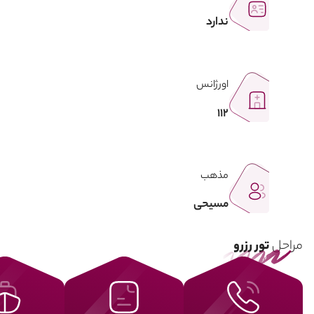
ندارد
اورژانس
112
مذهب
مسیحی
مراحل
تور رزرو