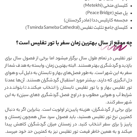
• کلیسای متخی (Metekhi)
• پل صلح (Peace Bridge)
• مجسمه کارتلیس ددا (مادر گرجستان)
• کلیسای جامع تثلیث تفلیس (Tsminda Sameba Cathedral)
چه موقع از سال بهترین زمان سفر با تور تفلیس است؟
تور تفلیس در تمام طول سال برگزار می‎شود اما برخی از فصول سال برای
بازدید و گردشگری بهتر هستند. البته بهترین زمان، وابسته به هدف شما از
سفر به این شهر است. به طور فصل‌های بهار و تابستان به دلیل آب و هوای
دل انگیزی که دارند، بیشتر مورد استقبال گردشگران هستند. آن‌ها عمدتا
تور تفلیس بهار و یا تور تفلیس تابستان را انتخاب می‎کنند تا بتوانند در
شرایط آب و هوایی مطلوب و در اوج فصل گردشگری «های سیزن» به این
شهر سفر کنند.
برای برخی از گردشگران، هزینه پایین‌تر اولویت است. بنابراین اگر به دنبال
کمترین نرخ تور تفلیس هستید، باید فصول سرد سال همچون زمستان و
پاییز را برای سفر انتخاب کنید. در زمستان میزان گردشگران کاهش پیدا
می‎کند و به همین خاطر قیمت تور تفلیس نیز به کمترین حد خود می‎رسد.