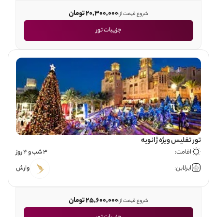
20,300,000 تومان
شروع قیمت از:
جزییات تور
تور تفلیس ویژه ژانویه
اقامت:
3 شب و 4 روز
ایرلاین:
وارش
25,600,000 تومان
شروع قیمت از: