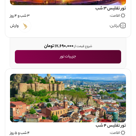
تور تفلیس 3 شب
اقامت:
3 شب و 4 روز
ایرلاین:
وارش
17,690,000 تومان
شروع قیمت از:
جزییات تور
تور تفلیس 4 شب
اقامت:
4 شب و 5 روز