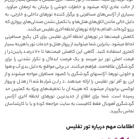
خود خریداری کنید. استفاده از تور لحظه آخری تفلیس با قیمتی بسیار ارزان‌تر
از حالت عادی ارائه می‎شود و خاطرات خوشی را برایتان به ارمغان می‎آورد.
بسیاری از آژانس‌های مسافرتی و برگزار کننده تورهای داخلی و خارجی، به
دلیل خالی ماندن اتاق‌های هتل‌ها و یا تکمیل نشدن صندلی‌های پروازی که
رزرو کرده‌اند، اقدام به ارائه تورهای لحظه آخری تفلیس می‎کنند.
کاهش قیمت‌ها در تورهای لحظه آخری تفلیس برای کل پکیج مسافرتی
لحاظ می‎شود. بنابراین شما می‎توانید از پرواز، هتل و خدمات تور با هزینه بسیار
کمتری استفاده کنید. گاهی این کاهش قیمت‌ها تا ۷۰ درصد پایین‌تر از
قیمت اصلی تور نیز می‎رسد و یک فرصت ایده‌آل و تکرار نشدنی را برای
گردشگران علاقه‌مند، فراهم می‎کنند. در برخی مواقع به دلیل بدی آب و هوا
و خلوتی تورها، آژانس‎های گردشگری با کمبود مسافران مواجه می‎شوند و از
این رو آفر تور تفلیس را ارائه می‎دهند. در این شرایط شما از هتل و پرواز
لوکسی برخوردار می‎شوید که هزینه آن با تخفیف‌های ویژه‌ به کمترین حد
رسیده است. شما برای اطلاع از جدیدترین تورهای لحظه آخری آژانس
گردشگری آهوبال فقط کافیست به سایت مراجعه کرده و یا با کارشناسان
تماس بگیرید.
اطلاعات مهم درباره تور تفلیس