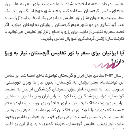
تفلیس در طول هفته انجام می‎شود. شما می‎توانید برای سفر به تفلیس از
تورهای ترکیبی گرجستان استفاده کنید و چند شهر مهم این کشور را در یک
سفر ببینید. به عنوان مثال تور تفلیس + باتومی یک انتخاب ایده‌آل است و
لذت گردشگری در دو شهر مهم گرجستان را برایتان به ارمغان می‎آورد. اگر
قصد سفر به تفلیس را دارید، برای رزرو یا اطلاع از نرخ تور تفلیس، می‌توانید با
کارشناسان آژانس گردشگری آهو بال تماس بگیرید.
آیا ایرانیان برای سفر با تور تفلیس گرجستان، نیاز به ویزا
دارند؟
از سال 2013 میلادی میان ایران و گرجستان توافق‌نامه‌ای امضا شد. بر اساس
این توافقنامه، سفر ایرانیان به گرجستان، بدون نیاز به ویزای توریستی،
تصویب شد. به همین خاطر میزان سفرهای گردشگری ایرانیان به مقصد
گرجستان، افزایش چشمگیری پیدا کرد. بنابراین از آن زمان تا کنون، مسافران
ایرانی برای ورود به خاک گرجستان، نیازی به اخذ ویزای توریستی ندارند و مجاز
هستند که بدون ویزا تا 45 روز در خاک این کشور بمانند. از طرفی تور زمینی
تفلیس نیز در دسترس است و الزامی برای خرید تور هوایی تفلیس وجود
ندارد. تور زمینی تفلیس گرجستان، هزینه کمتری دارد و از این رو اغلب