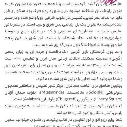
تفلیس بزرگترین کشور گرجستان است و با جمعیت حدود ۱.۵ میلیون نفر به
عنوان پایتخت آن شناخته می‎شود. این شهر در دو طرف رود متکواری قرار
دارد. به لحاظ جغرافیایی، تفلیس در جنوب شرقی اروپا واقع شده و در مسیر
جاده ابریشم به عنوان یک پل ارتباطی بین شرق و غرب است. در سفر با تور
تفلیس می‎توانید معماری‌های متنوعی را که در طول تاریخ و توسط
امپراتوری‌های مختلف ایجاد شده‎اند را ببینید. این شهر در قرن پنجم
میلادی توسط شاه واختانگ اول بنیان‌گذاری شده ساست.
واحد پول گرجستان لاری گرجی (GEL)است و مردم آن به زبان رسمی
«گرجی» صحبت می‎کنند. اختلاف زمانی میان ایران و تفلیس 30- است
(ساعت تفلیس 30 دقیقه عقب‌تر است). بهترین فصل برای سفر به این شهر
زیبا و توریستی، بهار و پاییز است. مردم تفلیس پیرو دین مسیحیت هستند
و شما می‎توانید کلیساهایی را در این شهر مشاهده کنید.
بهترین مناطق برای اقامت مسافران، مرکز شهر تفلیس و مناطقی همچون
سولولاکی (Sololaki)، متاتسمیندا (Mtatsminda)، اطراف میدان آزادی
(Liberty Square)، چوگورتی (Chugureti) و آولاباری (Avlabari) است.
کد تلفن در گرجستان: ۹۹۵+ و کد تلفن تفلیس: ۳۲ است. همچنین شماره
پلیس، آتش‌ نشانی و آمبولانس: ۱۱۲ می‎باشد.
شما برای رزرو انواع تور تفلیس در قالب پکیج‌های متنوع، می‎توانید همین