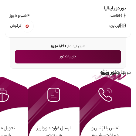
تور دور ایتالیا
اقامت:
4 شب و 5 روز
ایرلاین:
ترکیش
1,190 یورو
شروع قیمت از:
جزییات تور
مراحل
تورهای
تور رزرو
ویژه
تماس با آژانس و
ارسال قرارداد و واریز
تحویل مد