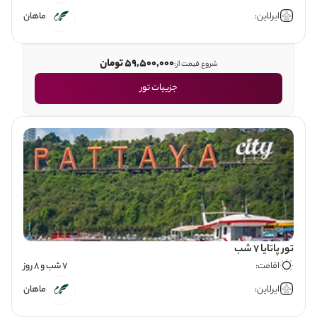
ایرلاین:
ماهان
59,500,000 تومان
شروع قیمت از:
جزییات تور
تور پاتایا 7 شب
اقامت:
7 شب و 8 روز
ایرلاین:
ماهان