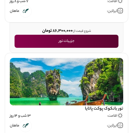
اقامت:
7 شب و 8 روز
ایرلاین:
ماهان
86,300,000 تومان
شروع قیمت از:
جزییات تور
تور بانکوک پوکت پاتایا
اقامت:
13 شب و 14 روز
ایرلاین:
ماهان