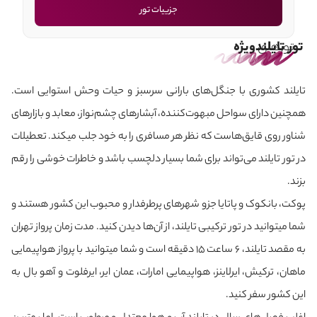
جزییات تور
تورهای
تور تایلند
ویژه
تایلند کشوری با جنگل‌های بارانی سرسبز و حیات وحش استوایی است.
همچنین دارای سواحل مبهوت‌کننده، آبشارهای چشم‌نواز، معابد و بازارهای
شناور روی قایق‌هاست که نظر هر مسافری را به خود جلب می‎کند. تعطیلات
در تور تایلند می‌‎تواند برای شما بسیار دلچسب باشد و خاطرات خوشی را رقم
بزند.
پوکت، بانکوک و پاتایا جزو شهرهای پرطرفدار و محبوب این کشور هستند و
شما می‎توانید در تور ترکیبی تایلند، از آن‌ها دیدن کنید. مدت زمان پرواز تهران
به مقصد تایلند، 6 ساعت 15 دقیقه است و شما می‎توانید با پرواز هواپیمایی
ماهان، ترکیش، ایرلاینز، هواپیمایی امارات، عمان ایر، ایرفلوت و آهو بال به
این کشور سفر کنید.