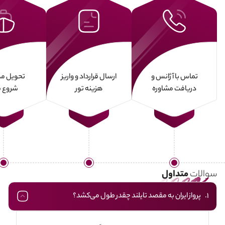
تماس با آژانس و
ارسال قرارداد و واریز
تحویل مد
دریافت مشاوره
هزینه تور
شروع س
سوالات
متداول
1. پرواز ایران به مقصد تایلند چقدر طول می‎کشد؟