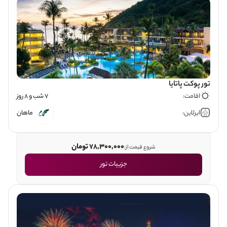
تور پوکت پاتایا
اقامت:
7 شب و 8 روز
ایرلاین:
ماهان
78,300,000 تومان
شروع قیمت از:
جزییات تور