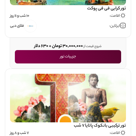
تور کرابی فی فی پوکت
اقامت:
10 شب و 11 روز
ایرلاین:
فلای دبی
30,000,000 تومان + 630 دلار
شروع قیمت از:
جزییات تور
تور ترکیبی بانکوک پاتایا 7 شب
اقامت:
7 شب و 8 روز