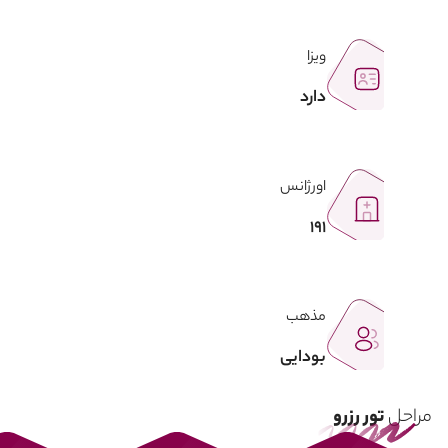
ویزا
دارد
اورژانس
191
مذهب
بودایی
مراحل
تور رزرو