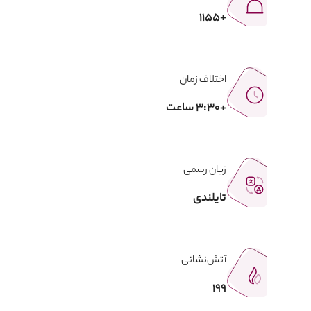
+1155
اختلاف زمان
+3:30 ساعت
زبان رسمی
تایلندی
آتش‌نشانی
199