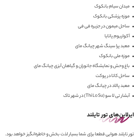
• میدان سیام بانکوک
• موزه پزشکی بانکوک
• ساحل میمون در جزیره فی فی
• آکواریوم پاتایا
• معبد پرا سینگ شهر چیانگ مای
• موزه ملی بانکوک
• باغ وحش و نمایشگاه جانوران و گیاهان آبزی چیانگ مای
• ساحل کاتا در پوکت
• معبد پالاد در چیانگ مای
• آبشار تی لا سو (Thi Lo Su) در شهر تاک
ایرلاین‌های تور تایلند
تور تایلند هوایی قطعا برای شما بسیار لذت بخش و خاطره‌انگیز خواهد بود.