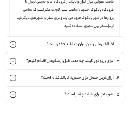
فاصله هوایی میان ایران و تایلند از فرودگاه امام خمینی تهران تا
فرودگاه بانکوک، حدود 7 ساعت است. لازم به ذکر است که تمامی
پروازها در شهر بانکوک فرود می‌آیند و برای سفر به شهرهای دیگر باید
از ترانسفر بین شهری استفاده کنید.
2. اختلاف زمانی بین ایران و تایلند چقدر است؟
3. برای رزرو تور تایلند چه مدت قبل از سفرمان اقدام کنیم؟
اختلاف زمانی بین تهران و بانکوک 3:30+ ساعت است.
4. ارزان‌ترین فصل برای سفر به تایلند کدام است؟
بهترین زمان برای رزرو تور تایلند حدودا 10 تا 20 روز قبل از سفر به این
کشور است. توجه داشته باشید که اخذ ویزای توریستی تایلند چیزی در
5. هزینه ویزای تایلند چقدر است؟
حدود 7 روز کاری زمان می‎برد.
ارزانترین فصل سفر به تایلند بهار و تابستان، به ویژه در ماه‌های تیر،
خرداد، شهریور و مهر است؛ زیرا بارش باران‌های موسمی آغاز می‎شود.
برای اخذ ویزا توریستی تایلند باید مبلغ 37 یورو را همراه با سایر مدارک
مورد نیاز تهیه کنید. لازم به ذکر است که صدور ویزای توریستی تایلند