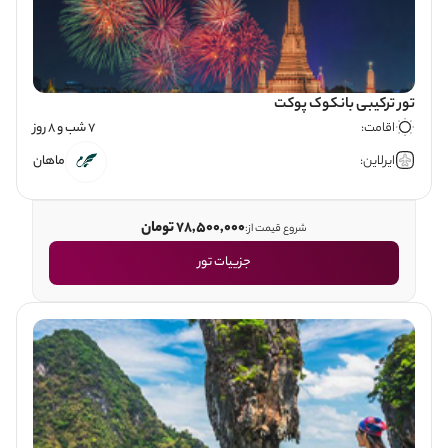
تور ترکیبی بانکوک پوکت
اقامت:
7 شب و 8 روز
ایرلاین:
ماهان
78,500,000 تومان
شروع قیمت از:
جزییات تور