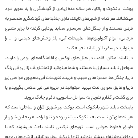
پوکت، بانکوک و پاتایا، هر ساله عده زیادی از گردشگران را به سوی خود
می‎کشاند. هر کدام از شهرهای تایلند، دارای جاذبه‌های گردشگری منحصر به
فردی هستند و از جنگل‌های سرسبز و معابد بودایی گرفته تا جزایر متنوع
مرجانی، انواع آکواریوم‌ها، تفریحات آبی، باغ وحش‌های دیدنی و ... را
می‎توانید در سفر با تور تایلند تجربه کنید.
در تایلند امکان اقامت در هتل‌های لوکس و اقامتگاه‌های بومی را دارید.
سواحل تایلند بسیار زیبا هستند و شما می‎توانید از تماشای آب زلال و آبی رنگ
دریا، جنگل‌ها، صخره‌های عجیب و غریب، تفریحات آبی همچون غواصی زیر
دریا و قایق سواری لذت ببرید. می‎توانید در جزیره فی فی عکس بگیرید و یا
برای گشت و گذار و تفریح به سواحل سامویی، تائو و چانگ بروید.
پایتخت تایلند شهر بانکوک است. پوکت نیز شهری گران و ساحلی است که
هزینه‌های آن نسبت به بانکوک بیشتر بوده و تنها راه سفر به این شهر، از
طریق خطوط هوایی است. تورهای ترکیبی تایلند باعث می‌شوند که با
پرداخت هزینه‌ای بیشتر، بتوانید تنها با یکبار سفر به تایلند، از شهرهای مهم