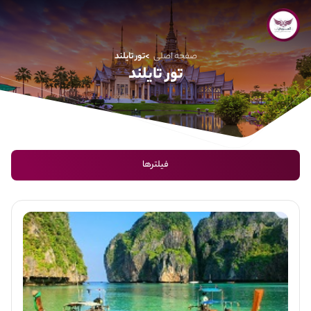
صفحه اصلی
تور تایلند
تور تایلند
فیلترها