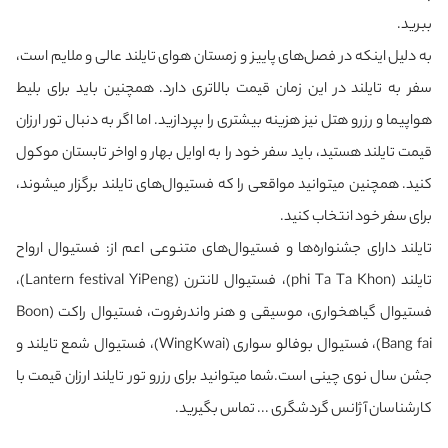
ببرید.
به دلیل اینکه در فصل‌های پاییز و زمستان هوای تایلند عالی و ملایم است،
سفر به تایلند در این زمان قیمت بالاتری دارد. همچنین باید برای بلیط
هواپیما و رزرو هتل نیز هزینه بیشتری را بپردازید. اما اگر به دنبال تور ارزان
قیمت تایلند هستید، باید سفر خود را به اوایل بهار و اواخر تابستان موکول
کنید. همچنین می‎توانید مواقعی را که فستیوال‌های تایلند برگزار می‎شوند،
برای سفر خود انتخاب کنید.
تایلند دارای جشنواره‌ها و فستیوال‌های متنوعی اعم از: فستیوال ارواح
تایلند (phi Ta Ta Khon)، فستیوال لانترن (Lantern festival YiPeng)،
فستیوال گیاهخواری، موسیقی و هنر واندرفروت، فستیوال راکت (Boon
Bang fai)، فستیوال بوفالو سواری (WingKwai)، فستیوال شمع تایلند و
جشن سال نوی چینی‌ است.شما می‎توانید برای رزرو تور تایلند ارزان قیمت با
کارشناسان آژانس گردشگری ... تماس بگیرید.