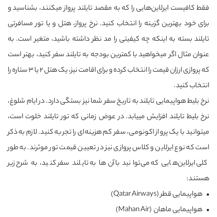
فقط کافیست ایرلاین‌هایی را که به مقصد تایلند پرواز می‎کنند، بشناسید و
برای خود بهترین گزینه را انتخاب کنید. نرخ پرواز، هتل و یا تور مسافرتی
تایلند بسته به اینکه چه کیفیتی را مد نظر داشته باشید، متغیر است. به
عنوان مثال اگر می‎خواهید با کمترین بودجه به تایلند سفر کنید، بهتر است
که پروازی ارزان قیمت را انتخاب کرده و برای اقامت نیز، یک هتل 2 یا 3 ستاره را
انتخاب کنید.
نرخ بلیط هواپیمایی تایلند به تاریخ سفر شما نیز بستگی دارد. در ایام شلوغ،
نرخ بلیط تایلند افزایش می‎یابد. در عوض زمانی که تور تایلند خلوت است،
می‎توانید با یک پرواز اکونومی، سفر کم هزینه‌ای را تجربه کنید. لازم به ذکر
است که نوع ایرلاین و کلاس پروازی نیز در تعیین قیمت تور موثرند. به طور
کلی ایرلاین‌هایی که می‌توانید با آن‌ها به تایلند سفر کنید، به شرح زیر
هستند:
• هواپیمایی قطر (Qatar Airways)
• هواپیمایی ماهان (Mahan Air)