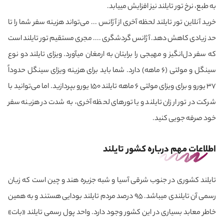
به طبع، نرخ تور تایلند نیز افزایش می‎یابد.
خرید آنلاین تور تایلند لحظه آخری از آژانس ... می‌تواند هزینه سفر شما را تا
حد زیادی کاهش دهد. آژانس گردشگری .... مجری مستقیم تور تایلند است
که سفر دل‌انگیز و مهیجی را برایتان به ارمغان می‎آورد. ویزای تایلند دو نوع
سینگل و مولتی (6 ماهه) دارد. شما باید برای هزینه ویزای سینگل حدوداً
۳۷ یورو و برای ویزای مولتی ۶ ماهه تایلند ۱۵۰ یورو بپردازید. اما می‌توانید با
شرکت در تور ارزان تایلند و یا تورهای لحظه‌ آخری، به شدت در هزینه‌ سفر
خود صرفه جویی کنید.
اطلاعات مهم درباره کشور تایلند
تایلند کشوری در جنوب شرقی آسیا و شبه‌ جزیره هند و چین است که زبان
رسمی آن تایلندی می‎باشد. 95 درصد مردم تایلند بودایی هستند و به همین
خاطر معابد بسیاری در این کشور وجود دارد. واحد پول رسمی تایلند «بات»