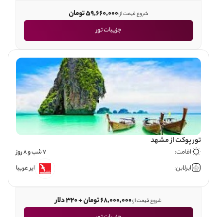
59,660,000 تومان
شروع قیمت از:
جزییات تور
تور پوکت از مشهد
اقامت:
7 شب و 8 روز
ایرلاین:
ایر عربیا
68,000,000 تومان + 320 دلار
شروع قیمت از: