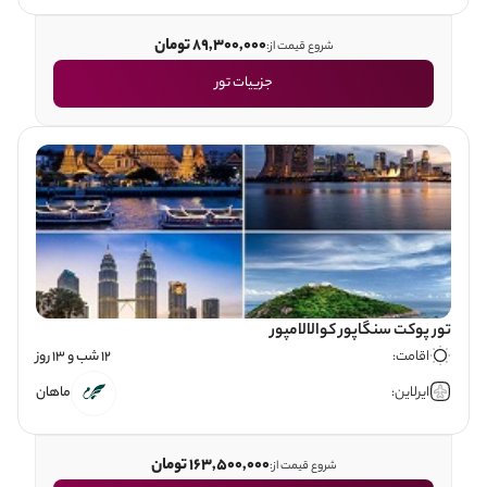
89,300,000 تومان
شروع قیمت از:
جزییات تور
تور پوکت سنگاپور کوالالامپور
اقامت:
12 شب و 13 روز
ایرلاین:
ماهان
163,500,000 تومان
شروع قیمت از: