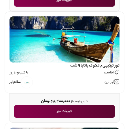
جزییات تور
تور ترکیبی بانکوک پاتایا 9 شب
اقامت:
9 شب و 10 روز
ایرلاین:
سلام ایر
68,400,000 تومان
شروع قیمت از:
جزییات تور