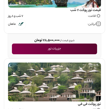
قیمت تور پوکت 7 شب
اقامت:
7 شب و 8 روز
ایرلاین:
ماهان
78,500,000 تومان
شروع قیمت از:
جزییات تور
تور پوکت فی فی