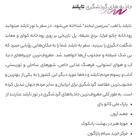
جاذبه های گردشگری
تایلند
تایلند با لقب "سرزمین لبخند" شناخته می‌شود. در سفر با تور تایلند می‎توانید
رودخانه چائو فرایا، برنج عتیقه، پل تاریخی بر روی رودخانه کوای و معابد
شگفت انگیزی را ببینید. سفر به تایلند شما را به مکان‌هایی رؤیایی‌ می‎برد که
بی شک شیفته و مجذوب آن‌ها خواهید شد. معروف‌ترین جزیره‌های دنیا،
آب و هوای استوایی، فرهنگ غذایی خاص، شهرهای ساحلی و توریستی،
آداب و رسوم مردم تایلند و ده‌ها مورد دیگر، این کشور را به یکی از بهترین و
محبوب‌ترین مقاصد گردشگری برای ایرانیان و سایر مردم جهان تبدیل کرده
است. به طور کلی معروف‌ترین جاذبه‌های گردشگری در تور تایلند عبارتند از:
• پارک ملی کائو یای
• معبد آرون
• موزه هنر در بهشت بانکوک
• مرکز خرید سیام پاراگون