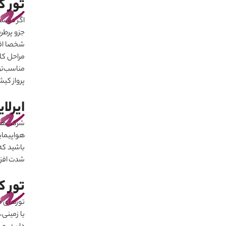
تور 
اگر دوست 
جزو پرطر
شخصا اقدا
مراحل کار
مناسب‌تری
پرواز کیش
ایرلا
شرکت‌های
هواپیمایی
باشید که
شدت افز
تور 
تورهای م
یا زمینی،