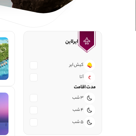
ایرلاین
کیش ایر
آتا
مدت اقامت
3 شب
4 شب
5 شب