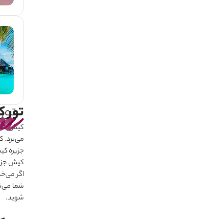
تور 
تور
کیش شهری
می
برد. 
جزیره ک
کیش جزیر
اگر می
خو
شما می
ت
شوید.