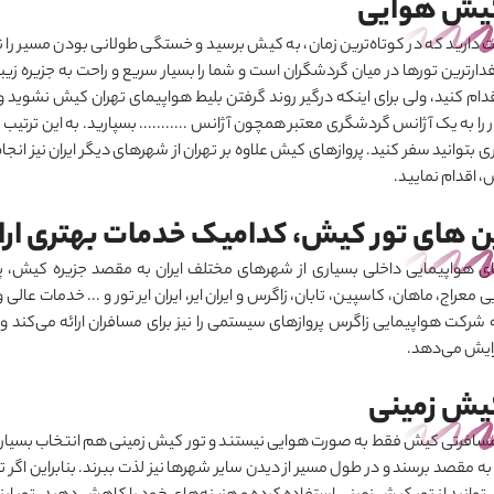
کیش هوایی
دارید که در کوتاه‌ترین زمان، به کیش برسید و خستگی طولانی بودن مسیر را ندا
فدارترین تورها در میان گردشگران است و شما را بسیار سریع و راحت به جزیره ز
م کنید، ولی برای اینکه درگیر روند گرفتن بلیط هواپیمای تهران کیش نشوید و به
 را به یک آژانس گردشگری معتبر همچون آژانس ........... بسپارید. به این ترتیب
 بتوانید سفر کنید. پروازهای کیش علاوه بر تهران از شهرهای دیگر ایران نیز انج
، اقدام نمایید.
ین های تور کیش، کدامیک خدمات بهتری ارا
 هواپیمایی داخلی بسیاری از شهرهای مختلف ایران به مقصد جزیره کیش، پروا
 معراج، ماهان، کاسپین، تابان، زاگرس و ایران ‌ایر، ایران ‌ایر تور و ... خدمات عال
 شرکت هواپیمایی زاگرس پروازهای سیستمی را نیز برای مسافران ارائه می
کند ول
ایش می
دهد.
کیش زمینی
سافرتی کیش فقط به صورت هوایی نیستند و تور کیش زمینی هم انتخاب بسیاری
 به مقصد برسند و در طول مسیر از دیدن سایر شهرها نیز لذت ببرند. بنابراین اگ