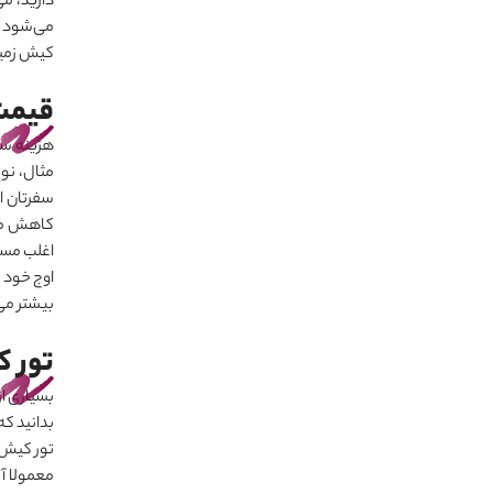
دارید، م
می
شود و 
کیش زمینی
قیمت
هزینه سف
مثال، نوع
سفرتان ا
کاهش م
اغلب مسا
اوج خود 
بیشتر می
تور ک
بسیاری ا
بدانید که
تور کیش 
معمولا آژ