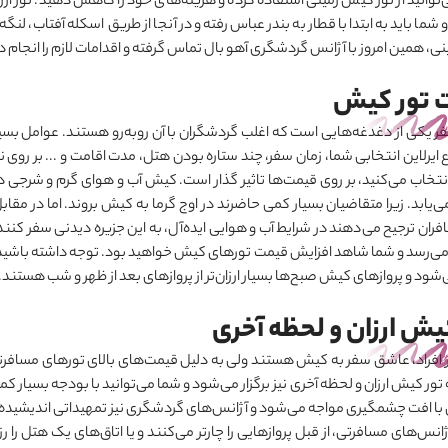
ی
توانید از تور کیش زمینی استفاده کرده و هزینه‌های خود را کاهش دهید. تور ار
شما باید به ابتدا با قطار به بندر عباس رفته و در آنجا از طریق اسکله آفتاب، لنگ
، همین امروز با آژانس گردشگری آهو بال تماس گرفته و اقدامات لازم را انجام د
 تور کیش
ر یکی از دغدغه‌هایی است که اغلب گردشگران با آن رو‌به‌رو هستند. عوامل ب
 ایرلاین انتخابی شما، زمان سفر، چند ستاره بودن هتل، مدت اقامت و ... بر روی 
نتخاب می
کنید، بر روی قیمت‌ها تاثیر گذار است. کیش آب و هوای گرم و شرجی 
ی
یابد. زیرا متقاضیان بسیار کمی حاضرند در اوج گرما به کیش بروند. اما در مقاب
فران ترجیح می
دهند در شرایط آب و هوایی ایده‌آل، به این جزیره دیدنی سفر کنند
می‌رسد و شما شاهد افزایش قیمت تورهای کیش خواهید بود. توجه داشته باشید ک
شود و پروازهای کیش صبح‌ها بسیار ارزان‌تر از پروازهای بعد از ظهر و شب هستند.
یش ارزان و لحظه آخری
ز افراد، عاشق سفر به کیش هستند ولی به دلیل قیمت‌های بالای تورهای مسا
 تور کیش ارزان و لحظه آخری نیز برگزار می
شود و شما می
توانید با بودجه بسیار ک
با افت چشمگیری مواجه می
شود و آژانس‌های گردشگری نیز تمهیداتی اندیشیده 
انس‌های مسافرتی، از قبل پروازهایی را چارتر می
کنند و یا اتاق‌های یک هتل را ر