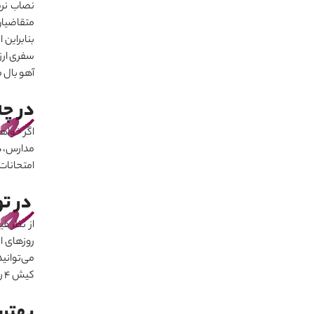
نصاب نرس
متقاضیا
بنابراین
سفری ارز
آهو بال م
در چه
اگر خواه
مدارس، دی
امتحانات
در ت
از نظر قیمت، بهترین میزان
روزهای اق
می‌توانید
کیش 4 روز و 5 شب نیز ارائه می
بهتری