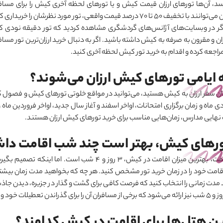
د، آن‌ها تورهای ارزان قیمت کیش و یا تورهای لحظه آخری کیش را برای مسافر
ن می
توانند با تخفیف 50 تا 70 درصد قیمت واقعی، تور مورد نظرشان را خریداری کنند.
 اگر در وبسایت‌های آژانس‌های گردشگری مشاهده کردید که تور دقیقه نودی کیش
ان و مقرون به صرفه به کیش داشته باشید. اگر به دنبال خرید ارزان‌ترین تور 
راجعه کرده و اقدام به خرید تور کیش لحظه آخری کنید.
 ایامی تورهای کیش ارزان می‌شوند؟
ان سفر ارزان به کیش هستید، می
توانید در مواقع خلوتی تورهای کیش و فصول کم 
 ماه و زمان برگزاری امتحانات، اواخر اسفند و آغاز سال جدید، اواخر فروردین ماه 
 نهایی مدارس، زمان‌هایی مناسب برای خرید تورهای کیش ارزان هستند.
ورهای کیش، بهتر است چند شب اقامت داش
 اقامت در کیش، 3 روز و 4 شب است. اما اینکه تصمیم بگیرید تور شما چند روزه باشد، کاملا سلیقه‌ای بوده و می
امت خود را در زمان خرید تور مشخص کنید. هر چه که بخواهید مدت زمان بیشتری ر
 مدت زمانی را انتخاب کنید که فرصت کافی برای گشت و گذار در جزیره، دیدن جاذبه
شود که برخی از مسافران آن را برای گذراندن تعطیلات خود و
ن هتل‌ها برای اقامت در کیش کدامند؟