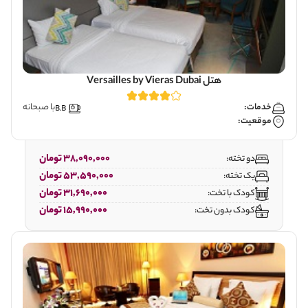
هتل Versailles by Vieras Dubai
خدمات:
با صبحانه
موقعیت:
38,090,000 تومان
دو تخته:
53,590,000 تومان
یک تخته:
31,690,000 تومان
کودک با تخت:
15,990,000 تومان
کودک بدون تخت: