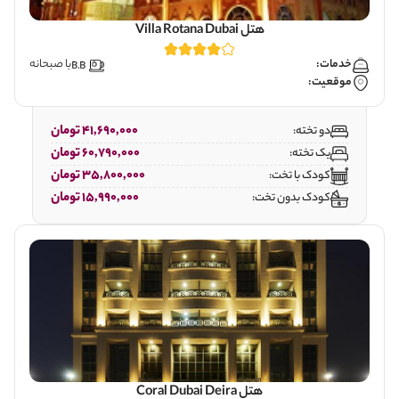
هتل Villa Rotana Dubai
خدمات:
با صبحانه
موقعیت:
41,690,000 تومان
دو تخته:
60,790,000 تومان
یک تخته:
35,800,000 تومان
کودک با تخت:
15,990,000 تومان
کودک بدون تخت:
هتل Coral Dubai Deira