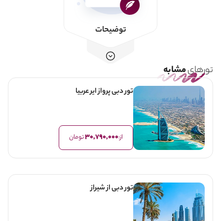
توضیحات
تورهای
مشابه
تور دبی پرواز ایر عربیا
30,790,000
از:
تومان
تور دبی از شیراز