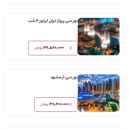
تور دبی پرواز ایران ایرتور 4 شب
36,570,000
از:
تومان
تور دبی از مشهد
38,200,000
از:
تومان