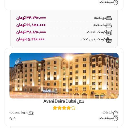
موقعیت:
44,790,000 تومان
دو تخته:
66,850,000 تومان
یک تخته:
38,890,000 تومان
کودک با تخت:
15,990,000 تومان
کودک بدون تخت:
هتل Avani Deira Dubai
خدمات:
با صبحانه
موقعیت:
دیره