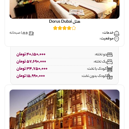
هتل Dorus Dubai
خدمات:
با صبحانه
موقعیت:
40,150,000 تومان
دو تخته:
57,690,000 تومان
یک تخته:
34,750,000 تومان
کودک با تخت:
15,990,000 تومان
کودک بدون تخت: