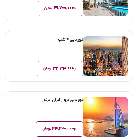
31,700,000
از:
تومان
تور دبی 4 شب
32,790,000
از:
تومان
تور دبی پرواز ایران ایرتور
34,240,000
از:
تومان