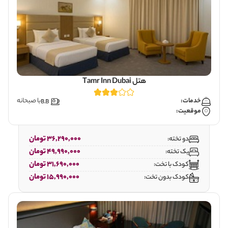
هتل Tamr Inn Dubai
خدمات:
با صبحانه
موقعیت:
36,290,000 تومان
دو تخته:
49,990,000 تومان
یک تخته:
31,690,000 تومان
کودک با تخت:
15,990,000 تومان
کودک بدون تخت: