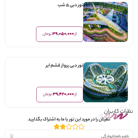
تور دبی 5 شب
39,050,000
از:
تومان
تور دبی پرواز قشم ایر
39,420,000
از:
تومان
نظرات کاربران
نظرتان را در مورد این تور با ما به اشتراک بگذارید