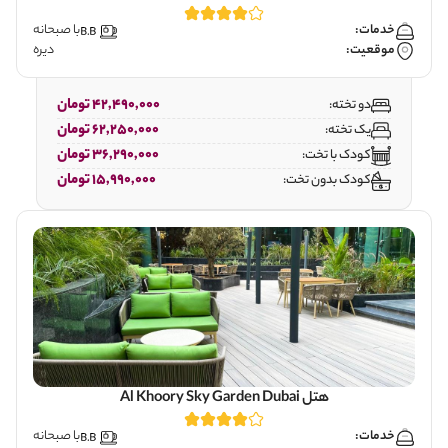
خدمات:
با صبحانه
موقعیت:
دیره
42,490,000 تومان
دو تخته:
62,250,000 تومان
یک تخته:
36,290,000 تومان
کودک با تخت:
15,990,000 تومان
کودک بدون تخت:
هتل Al Khoory Sky Garden Dubai
خدمات:
با صبحانه