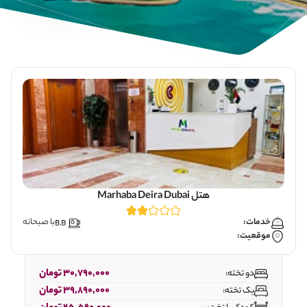
هتل Marhaba Deira Dubai
خدمات:
با صبحانه
موقعیت:
30,790,000 تومان
دو تخته:
39,890,000 تومان
یک تخته: