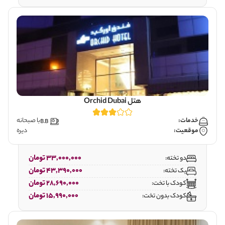
هتل Orchid Dubai
خدمات:
با صبحانه
موقعیت:
دیره
33,000,000 تومان
دو تخته:
43,390,000 تومان
یک تخته:
28,690,000 تومان
کودک با تخت:
15,990,000 تومان
کودک بدون تخت: