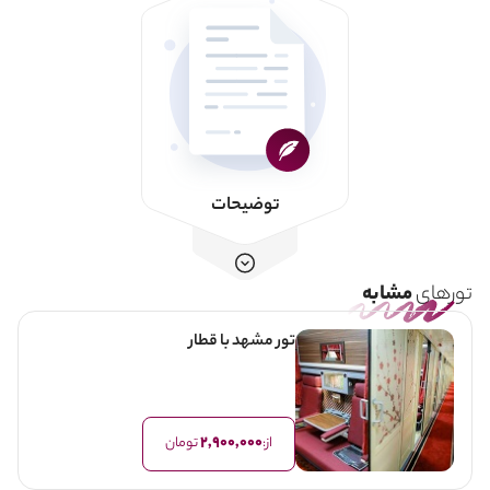
توضیحات
تورهای
مشابه
تور مشهد با قطار
2,900,000
از:
تومان