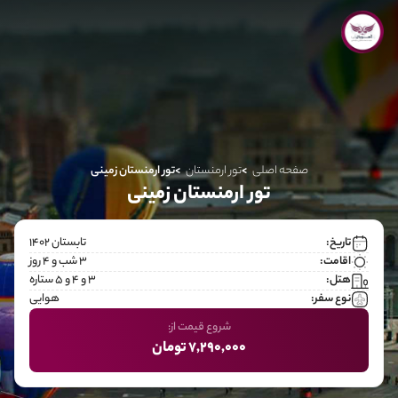
صفحه اصلی
تور ارمنستان
تور ارمنستان زمینی
تور ارمنستان زمینی
تاریخ:
تابستان 1402
اقامت:
3 شب و 4 روز
هتل:
۳ و ۴ و ۵ ستاره
نوع سفر:
هوایی
شروع قیمت از:
7,290,000 تومان