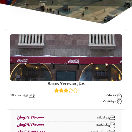
هتل Baxos Yerevan
خدمات:
با صبحانه
موقعیت:
7,290,000 تومان
دو تخته:
9,790,000 تومان
یک تخته: