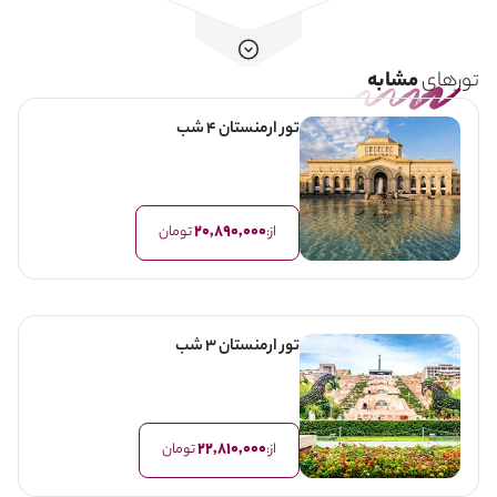
تورهای
مشابه
تور ارمنستان 4 شب
20,890,000
از:
تومان
تور ارمنستان 3 شب
22,810,000
از:
تومان