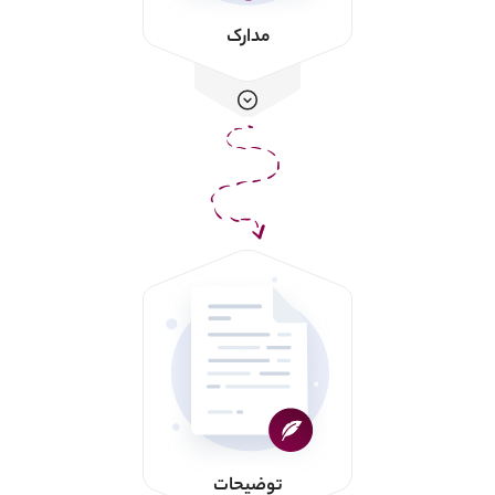
مدارک
توضیحات