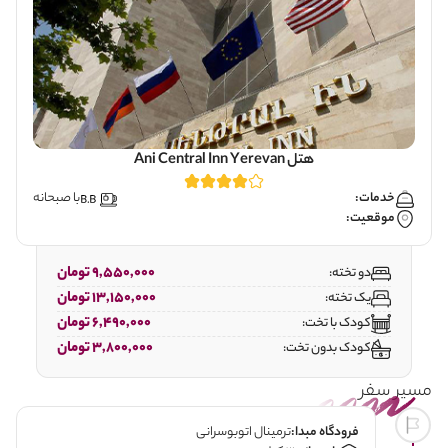
هتل Ani Central Inn Yerevan
خدمات:
با صبحانه
موقعیت:
9,550,000 تومان
دو تخته:
13,150,000 تومان
یک تخته:
6,490,000 تومان
کودک با تخت:
3,800,000 تومان
کودک بدون تخت:
مسیر سفر
فرودگاه مبدا:
ترمینال اتوبوسرانی