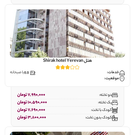
هتل Shirak hotel Yerevan
خدمات:
با صبحانه
موقعیت:
7,990,000 تومان
دو تخته:
10,590,000 تومان
یک تخته:
7,690,000 تومان
کودک با تخت:
3,800,000 تومان
کودک بدون تخت: