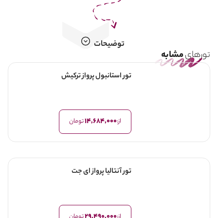
توضیحات
تورهای
مشابه
تور استانبول پرواز ترکیش
14,684,000
از:
تومان
تور آنتالیا پرواز ای جت
29,490,000
از:
تومان