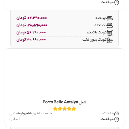
موقعیت:
102,390,000 تومان
دو تخته:
170,590,000 تومان
یک تخته:
56,290,000 تومان
کودک با تخت:
30,990,000 تومان
کودک بدون تخت:
هتل Porto Bello Antalya
خدمات:
با صبحانه نهار شام ونوشیدنی
موقعیت:
کنیالتی