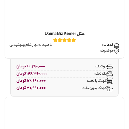
هتل Daima Biz Kemer
خدمات:
با صبحانه نهار شام ونوشیدنی
موقعیت:
90,290,000 تومان
دو تخته:
146,390,000 تومان
یک تخته:
52,690,000 تومان
کودک با تخت:
30,990,000 تومان
کودک بدون تخت: