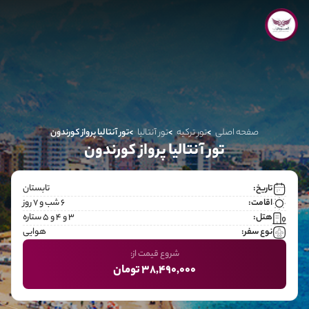
صفحه اصلی
تور ترکیه
تور آنتالیا
تور آنتالیا پرواز کورندون
تور آنتالیا پرواز کورندون
تاریخ:
تابستان
اقامت:
6 شب و 7 روز
هتل:
۳ و ۴ و ۵ ستاره
نوع سفر:
هوایی
شروع قیمت از:
38,490,000 تومان