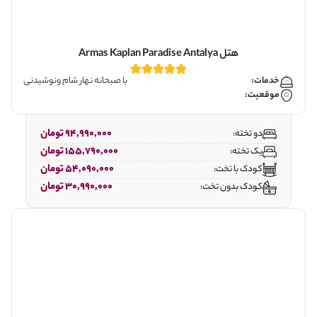
هتل Armas Kaplan Paradise Antalya
خدمات:
با صبحانه نهار شام ونوشیدنی
موقعیت:
94,990,000 تومان
دو تخته:
155,790,000 تومان
یک تخته:
54,090,000 تومان
کودک با تخت:
30,990,000 تومان
کودک بدون تخت: