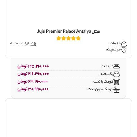
هتل Juju Premier Palace Antalya
خدمات:
با صبحانه
موقعیت:
125,190,000 تومان
دو تخته:
216,290,000 تومان
یک تخته:
63,190,000 تومان
کودک با تخت:
30,990,000 تومان
کودک بدون تخت: