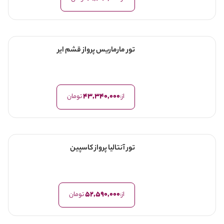
تور مارماریس پرواز قشم ایر
43,340,000
از:
تومان
تور آنتالیا پرواز کاسپین
52,590,000
از:
تومان