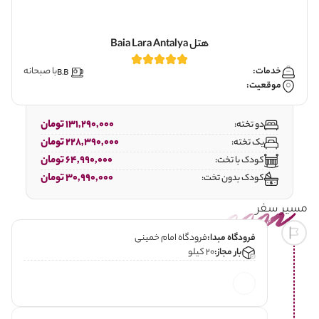
هتل Baia Lara Antalya
خدمات:
با صبحانه
موقعیت:
131,290,000 تومان
دو تخته:
228,390,000 تومان
یک تخته:
64,990,000 تومان
کودک با تخت:
30,990,000 تومان
کودک بدون تخت:
مسیر سفر
فرودگاه مبدا:
فرودگاه امام خمینی
بار مجاز:
20 کیلو