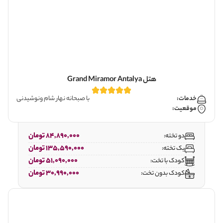
هتل Grand Miramor Antalya
خدمات:
با صبحانه نهار شام ونوشیدنی
موقعیت:
84,890,000 تومان
دو تخته:
135,590,000 تومان
یک تخته:
51,090,000 تومان
کودک با تخت:
30,990,000 تومان
کودک بدون تخت: