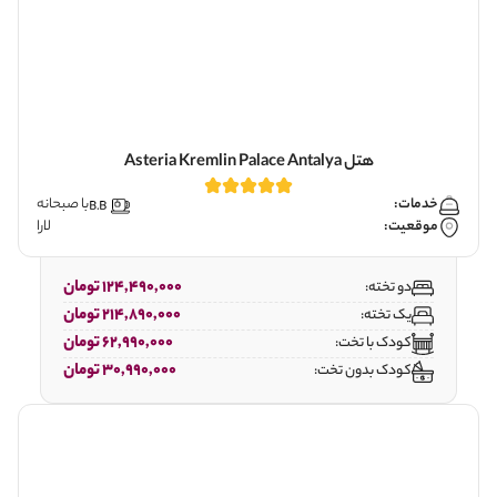
هتل Asteria Kremlin Palace Antalya
خدمات:
با صبحانه
موقعیت:
لارا
124,490,000 تومان
دو تخته:
214,890,000 تومان
یک تخته:
62,990,000 تومان
کودک با تخت:
30,990,000 تومان
کودک بدون تخت: