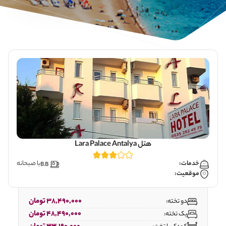
هتل Lara Palace Antalya
خدمات:
با صبحانه
موقعیت:
38,490,000 تومان
دو تخته:
48,490,000 تومان
یک تخته: