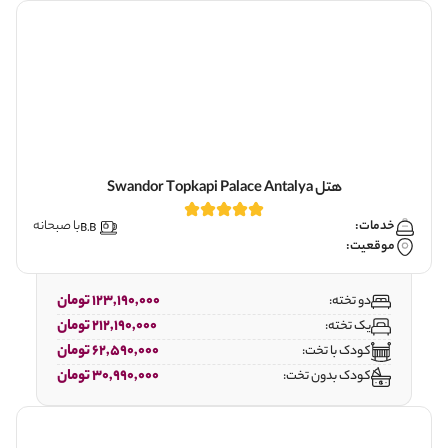
هتل Swandor Topkapi Palace Antalya
خدمات:
با صبحانه
موقعیت:
123,190,000 تومان
دو تخته:
212,190,000 تومان
یک تخته:
62,590,000 تومان
کودک با تخت:
30,990,000 تومان
کودک بدون تخت: