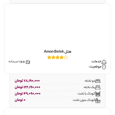
هتل Amon Belek
خدمات:
با صبحانه
موقعیت:
78,190,000 تومان
دو تخته:
122,190,000 تومان
یک تخته:
49,090,000 تومان
کودک با تخت:
0 تومان
کودک بدون تخت: