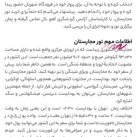
انتخاب کرده و با توجه به آن، برای پرواز خود در فرودگاه شهرتان حضور پیدا
کرده و پرواز خود را انجام دهید. پیشنهاد می‌کنیم که حتماً برای خرید تور
مجارستان، با کارشناسان آژانس گردشگری آهو بال تماس گرفته و زمان
برگزاری تور و نحوه اجرای آن را بررسی کنید.
اطلاعات مهم تور مجارستان
مجارستان کشوری زیباست که در اروپای مرکزی واقع شده و دارای مساحت
۹۳٬۰۳۰ کیلومتر مربع و حدود ۹٫۷ میلیون نفر جمعیت است. این کشور در
عضویت اتحادیهٔ اروپا و منطقه شنگن است. به همین خاطر شما باید پیش
از سفر خود به مجارستان، ویزای شینگن را نیز تهیه کنید. کشور مجارستان با
پایتخت خود بوداپست، در مجاروت کشورهایی همچون اسلواکی، اوکراین،
رومانی، صربستان، کرواسی، اسلوونی و اتریش قرار دارد. از جمله مهمترین
شهرهای مجارستان، می‌توان به بوداپست، دبرتسن، میشکولتس و سگد
اشاره کرد.
اختلاف زمان تهران با بوداپست،
-2:30
است و این یعنی زمان به وقت
بوداپست، 2 ساعت و 30 دقیقه از تهران عقب‌تر است. واحد پول رایج در
مجارستان «فورینت» است و شما برای سفر به این کشور می
توانید پول خود
را به دلار همراه ببرید و در صرافی
ها به ارز فورینت تبدیل کنید. مردم