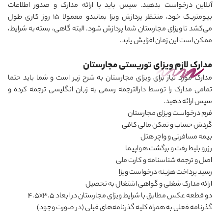
آنلاین درخواست بدهید. سپس باید با ارائه مدارک و صدور اطلاعات
بیومتریک خود، منتظر پردازش ویزا بمانیدو معمولا 15 روز کاری طول
می
کشد تا ویزای مجارستان شما پردازش شود. البته گاهی، بسته به شرایط،
ممکن است این زمان افزایش یابد.
مدارک لازم ویزای توریستی مجارستان
مدارک مورد نیاز برای ویزای مجارستان به شرح زیر است و شما باید حتما
تمامی مدارک را توسط دارالترجمه رسمی به زبان انگلیسی ترجمه کرده و
سپس ارائه دهید.
فرم درخواست ویزای مجارستان
گردش حساب و تمکن مالی کافی
بیمه مسافرتی و واچر هتل
رزرو بلیط رفت و برگشت هواپیما
اصل و ترجمه شناسنامه و کارت ملی
رسید پرداخت هزینه درخواست ویزا
ارائه مدارک شغلی و گواهی اشتغال به تحصیل
دو قطعه عکس مطابق با شرایط ویزای مجارستان در ابعاد ۳.۵
x
۴.۵
گذرنامه فعلی به همراه کلیه گذرنامه‌های قبلی (در صورت وجود)