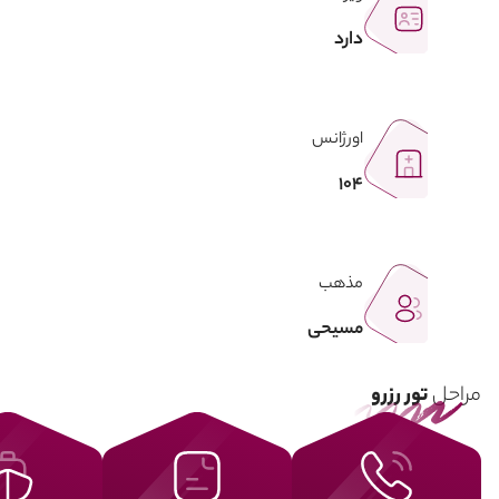
دارد
اورژانس
104
مذهب
مسیحی
مراحل
تور رزرو