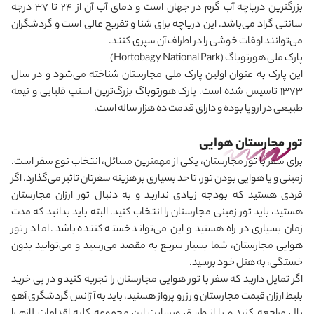
بزرگترین دریاچه‌ آب گرم در جهان است و دمای آب آن از 24 تا 37 درجه
سانتی ‌گراد می
باشد. این دریاچه برای شنا و تفریح عالی است و گردشگران
می
توانند اوقات خوشی را در اطراف آن سپری کنند.
پارک ملی هورتوباگ
(Hortobagy National Park)
این پارک به عنوان اولین پارک ملی مجارستان شناخته می‌شود و در سال
1373 تاسیس شده است. پارک هورتوباگ بزرگ‌ترین استپ قلیایی و نیمه
‌طبیعی در اروپا بوده و دارای قدمت ده هزار ساله است.
تور مجارستان هوایی
برای سفر با تور مجارستان، یکی از مهمترین مسائل، انتخاب نوع سفر است.
زمینی و یا هوایی بودن تور، تا حد بسیاری بر هزینه سفرتان تاثیر می‌گذارد. اگر
فردی هستید که بودجه زیادی ندارید و به دنبال تور ارزان مجارستان
هستید، باید تور زمینی مجارستان را انتخاب کنید. البته باید بدانید که مدت
زمان بسیاری در راه هستید و این می
تواند خسته کننده باشد. اما در تور
هوایی مجارستان، شما بسیار سریع به مقصد می
رسید و می
توانید بدون
خستگی، به هتل خود برسید.
اگر تمایل دارید که سفر با تور هوایی مجارستان را تجربه کنید و در پی خرید
بلیط ارزان قیمت مجارستان و رزرو پرواز هستید، باید به آژانس گردشگری آهو