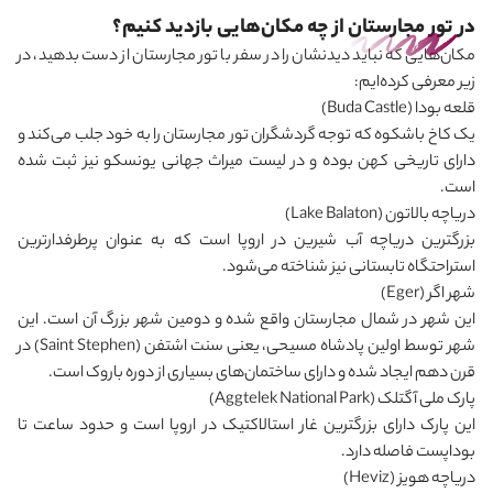
در تور مجارستان از چه مکان‌هایی بازدید کنیم؟
مکان‌هایی که نباید دیدنشان را در سفر با تور مجارستان از دست بدهید، در
زیر معرفی کرده‌ایم:
قلعه بودا
(Buda Castle)
یک کاخ باشکوه که توجه گردشگران تور مجارستان را به خود جلب می
کند و
دارای تاریخی کهن بوده و در لیست میراث جهانی یونسکو نیز ثبت شده
است.
دریاچه بالاتون
(Lake Balaton)
بزرگترین دریاچه آب شیرین در اروپا است که به عنوان پرطرفدارترین
استراحتگاه تابستانی نیز شناخته می
شود.
شهر اگر
(Eger)
این شهر در شمال مجارستان واقع شده و دومین شهر بزرگ آن است. این
شهر توسط اولین پادشاه مسیحی، یعنی سنت اشتفن
(Saint Stephen)
در
قرن دهم ایجاد شده و دارای ساختمان‌های بسیاری از دوره باروک است
.
پارک ملی آگتلک
(Aggtelek National Park)
این پارک دارای بزرگترین غار استالاکتیک در اروپا است و حدود ساعت تا
بوداپست فاصله دارد
.
دریاچه هویز
(Heviz)