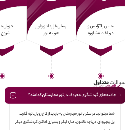
تماس با آژانس و
ارسال قرارداد و واریز
تحویل مد
دریافت مشاوره
هزینه تور
شروع س
سوالات
متداول
1. جاذبه‎های گردشگری معروف در تور مجارستان کدامند؟
شما می‎توانید در سفر با تور مجارستان به بازدید از کاخ رویال، تپه گلرت،
پل زنجیره‌ای، دریاچه بالاتون، مناره ایگر و بسیاری اماکن گردشگری دیگر