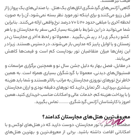
قیمت نیز هستند.
گاهی آژانس‌های گردشگری اتاق‌های یک هتل . یا صندلی‌های یک پرواز را از
قبل رزرو می
کنند و برای اینکه تور مورد نظر بسته نمی‌شود، آن را به صورت
لحظه آخری با مبلغی حدود 20 تا 70 درصد نرخ واقعی ارائه می
کنند. بنابراین
شما می
توانید در این شرایط با هزینه بسیار کمی سفر به مجارستان و یا هر
کشور دیگری را در پیش بگیرید. معمولا تور لحظه آخری مجارستان در
زمستان و یا اوایل پاییز که مدارس باز می
شوند، در دسترس هستند
.
زیرا در
این زمان‌ها میزان متقاضیان تور بوداپست کم است و قیمت‌ها کاهش
می
یابند.
در مقابل، فصل بهار به دلیل جشن سال نو و همچنین برگزاری مراسمات و
فستیوال‌های دیدنی، معمولا با گردشگران بسیاری همراه است. به همین
خاطر نرخ تورهای نوروزی مجارستان به مراتب بالاتر هستند و شما باید هزینه
بیشتری بپردازید. اگر تمایل دارید که تورهای دقیقه نودی و ارزان مجارستان
را با پرداخت هزینه کم، خدمات عالی و امکانات مناسب خریداری کنید، همین
امروز با کارشناسان آژانس گردشگری ........ تماس بگیرید.
معروف‌ترین هتل‌های مجارستان کدامند؟
مطمئنا در سفر با تور مجارستان، دوست دارید که در هتل‌های لوکس و با
امکاناتی اقامت داشته باشید. برخی از معروف‌ترین و بهترین هتل‌های