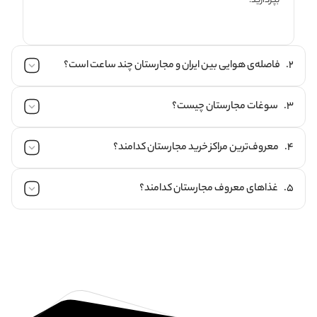
بپردازید.
2. فاصله‌ی هوایی بین ایران و مجارستان چند ساعت است؟
3. سوغات مجارستان چیست؟
اگر با پرواز مستقیم به مجارستان سفر کنید، حدود 4 ساعت و 30 دقیقه
طول می‎کشد تا به مقصد برسید. اما اگر از پرواز غیر مستقیم استفاده
4. معروف‌ترین مراکز خرید مجارستان کدامند؟
کنید، ممکن است به دلیل توقف در مسیر، پرواز شما کمی بیشتر طول
شیرینی جات، ادویه، گلدوزی ماتیو، صنایع دستی و ... از جمله
بکشد. همچنین نوع ایرلاین انتخابی شما و شهری که می‎خواهید در آن
سوغاتی‌های معروف کشور مجارستان هستند.
5. غذاهای معروف مجارستان کدامند؟
فرود بیایید نیز بر مدت زمان پروازتان تاثیر می‎گذارند.
برای خرید سوغاتی و گشت و گذار در بازارهای مجارستان، می‎توانید از
مراکز خرید زیر دیدن کنید:
• مرکز خرید الی (Allee)
گولاش، لانگوش، فوزلیک، پورکولت و پاپریکاش، شوملوئی گالوشکا و
• آرنا پلازا (Arena Plaza)
توروش چوسا از جمله معروف‌ترین غذاهای مجارستان هستند.
• کروین پلازا (Corvin Plaza)
• مرکز خرید یوروپیم (Europeum)
• سیتی سنتر وست اند (WestEnd City Center)