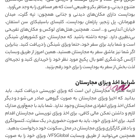
مرکزی واقع شده و دارای فرهنگ و تاریخی غنی، جاذبه‌های گردشگری
متنوع دیدنی، و مناظر بکر و طبیعی است که هر مسافری را به وجد می
آورد.
بوداپست دارای مکان‌های دیدنی و جذابی همچون: تپه گلرت، میدان
قهرمانان، پل زنجیر، پارلمان بوداپست، کلیسای باسیلیکای سن استفان،
خیابان‌ آندارسی و… است. همچنین هتل‌های لوکس و مکان‌های تفریحی
بی‌نظیری دارد. توجه داشته باشید که مجارستان، جزو کشورهای شینگن
است و شما باید برای سفر خود، حتما ویزای شینگن را دریافت کنید. بنابراین
اگر شما نیز عاشق سفر به مجارستان هستید، همین امروز از طریق وبسایت
آژانس گردشگری آهو بال پکیج مورد نظر خود را خریداری کنید و تجربه‌ای
لذت بخش از سفر به بوداپست را برای خود رقم بزنید.
شرایط اخذ ویزای مجارستان
لازمه سفر به مجارستان این است که ویزای توریستی دریافت کنید. باید
بدانید که اخیرا ویزای مجارستان به صورت گروهی صادر می
شود و دیگر
امکان اخذ ویزای انفرادی مجارستان وجود ندارد. شما باید با جمع‌آوری مدارک
لازم و داشتن تمکن مالی کافی، برای اخذ ویزای توریستی مجارستان اقدام
کنید. برای اخذ ویزای خود، باید به صورت حضوری در یک سفارت، کنسولگری
و یا دفتر کارگزاری ویزای مجارستان در محل سکونت خود درخواست بدهید.
همچنین می
توانید از طریق وبسایت
VFSGlobal
، ویزای خود را به صورت