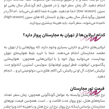
بال مراجعه کنید و یا از طریق وبسایت این مجموعه کلیه اقدامات لازم را
انجام دهید. اگر زمان سفر خود را در فصول کم گردشگر سال یعنی لو
سیزن
(low season)
انجام دهید، هزینه شما کاهش می‌یابد، اما اگر در
فصول پرگردشگر سال یعنی بهار و تابستان که های سیزن
(high season)
نامیده می
شوند، سفر کنید، باید هزینه بیشتری بپردازید.
کدام ایرلاین‌ها از تهران به مجارستان پرواز دارد؟
ایرلاین‌های داخلی و خارجی بسیاری وجود دارند که پروازهایی را از تهران به
مقصد مجارستان انجام می
دهند. شما با خرید بلیط هواپیمای تهران
بوداپست، می
توانید پرواز خود را با ایرلاین‌هایی همچون: هواپیمایی
پگاسوس، ایرفلوت، قطر ایرویز، لوفتهانزا، سوئیس، آسترین، آنادولو جت،‌
ترکیش،‌ امارات، آل او تی پالیش، کی آلام،‌ فلای دبی،‌ دولومیتی ایر و ... انجام
دهید.
قیمت تور مجارستان
نرخ تور مجارستان وابسته به عوامل گوناگونی همچون: زمان سفر، تعداد
ستاره‌های هتل، نوع پرواز، مدت اقامت و ... است. همچنین قیمت تورهای
مجارستان براساس اینکه نرخ پرواز، نرخ ارز، نرخ هتل و یا هزینه‌ اخذ ویزا چقدر