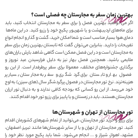
Palace Budapest)
بهترین زمان سفر به مجارستان چه فصلی است؟
اگر می
خواهید بهترین فصل را برای سفر به مجارستان انتخاب کنید، باید
برای ماه‌های اردیبهشت و یا شهریور، پکیج خود را رزرو کنید. در این ماه‌ها
دمای هوا بسیار مناسب است و شما امکان خرید، گشت و گذار و انجام انواع
تفریحات را دارید. بنابراین می
توان گفت که تابستان بهترین زمان برای سفر
به مجارستان است و در این فصل ممکن است گاهی شاهد بارش باران‌های
ملایمی باشید. همچنین فصل بهار نیز به دلیل فرارسیدن عید نوروز و
برگذاری جشنواره‌های مختلف، معمولا برای سفر پرطرفدار است. از این رو
فصول بهار و تابستان برای گردشگری و سفر به مجارستان بسیار پر
هزینه‌ترند. نرخ تور مجارستان در فصول پرگردشگر سال (های سیزن) به اوج
خود می
رسد. از این رو کسانی که بودجه کافی ندارند و به دنبال تور ارزان
مجارستان هستند، باید در زمستان و یا پاییز برای رزرو تور خود اقدام کنند.
تور مجارستان از تهران و شهرستان‌ها
برای رزرو و خرید تور مجارستان، می
توانید از تمام شهرهای کشورمان اقدام
کنید. تور مجارستان از تهران و یا از سایر شهرستان‌ها مانند تبریز، اصفهان،
مشهد، اهواز، شیراز و ... انجام می
شود. شما باید پکیج مورد نظر خود را