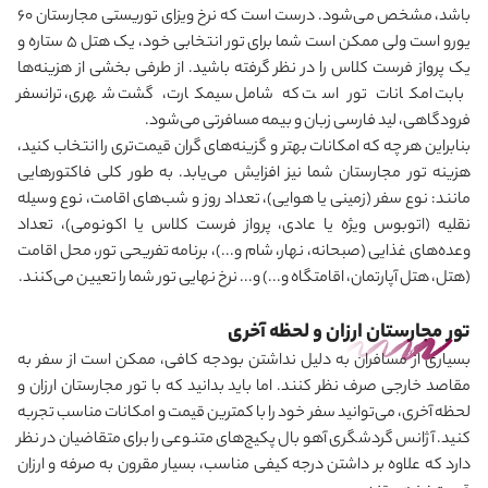
باشد، مشخص می
شود. درست است که نرخ ویزای توریستی مجارستان 60
یورو است ولی ممکن است شما برای تور انتخابی خود، یک هتل 5 ستاره و
یک پرواز فرست کلاس را در نظر گرفته باشید. از طرفی بخشی از هزینه‌ها
بابت امکانات تور است که شامل سیمکارت، گشت شهری، ترانسفر
فرودگاهی، لید فارسی زبان و بیمه مسافرتی می
شود.
بنابراین هر چه که امکانات بهتر و گزینه‌های گران قیمت‌تری را انتخاب کنید،
هزینه تور مجارستان شما نیز افزایش می
یابد. به طور کلی فاکتورهایی
مانند: نوع سفر (زمینی یا هوایی)، تعداد روز و شب‌های اقامت، نوع وسیله
نقلیه (اتوبوس ویژه یا عادی، پرواز فرست ‌کلاس یا اکونومی)، تعداد
وعده‌های غذایی (صبحانه، نهار، شام و...)، برنامه تفریحی تور، محل اقامت
(هتل، هتل آپارتمان، اقامتگاه و...) و... نرخ نهایی تور شما را تعیین می
کنند.
تور مجارستان ارزان و لحظه آخری
بسیاری از مسافران به دلیل نداشتن بودجه کافی، ممکن است از سفر به
مقاصد خارجی صرف نظر کنند. اما باید بدانید که با تور مجارستان ارزان و
لحظه آخری، می‌توانید سفر خود را با کمترین قیمت و امکانات مناسب تجربه
کنید. آژانس گردشگری آهو بال پکیج‌های متنوعی را برای متقاضیان در نظر
دارد که علاوه بر داشتن درجه کیفی مناسب، بسیار مقرون به صرفه و ارزان